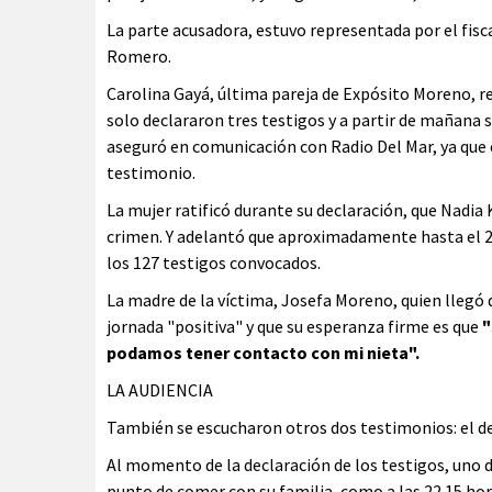
La parte acusadora, estuvo representada por el fisca
Romero.
Carolina Gayá, última pareja de Expósito Moreno, re
solo declararon tres testigos y a partir de mañana s
aseguró en comunicación con Radio Del Mar, ya que e
testimonio.
La mujer ratificó durante su declaración, que Nadia 
crimen. Y adelantó que aproximadamente hasta el 26
los 127 testigos convocados.
La madre de la víctima, Josefa Moreno, quien llegó d
jornada "positiva" y que su esperanza firme es que
"
podamos tener contacto con mi nieta".
LA AUDIENCIA
También se escucharon otros dos testimonios: el de 
Al momento de la declaración de los testigos, uno 
punto de comer con su familia, como a las 22.15 h