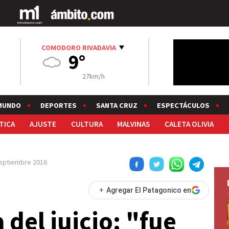
COMODORO RIVADAVIA
9°
27km/h
MUNDO
DEPORTES
SANTA CRUZ
ESPECTÁCULOS
TICA
AJUSTE
CULTURA
MALVINAS
CALETA OLIVIA
eptiembre 2016
+
Agregar El Patagonico en
del juicio: "fue