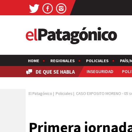
HOME
REGIONALES
POLICIALES
PAÍS/
DE QUE SE HABLA
INSEGURIDAD
POLI
El Patagónico
|
Policiales
|
CASO EXPOSITO MORENO
-
05 s
Primera jornada 