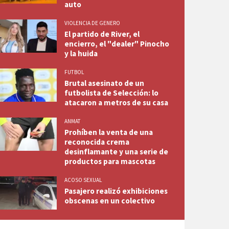
auto
VIOLENCIA DE GENERO
El partido de River, el
encierro, el "dealer" Pinocho
y la huida
FUTBOL
Brutal asesinato de un
futbolista de Selección: lo
atacaron a metros de su casa
ANMAT
Prohíben la venta de una
reconocida crema
desinflamante y una serie de
productos para mascotas
ACOSO SEXUAL
Pasajero realizó exhibiciones
obscenas en un colectivo