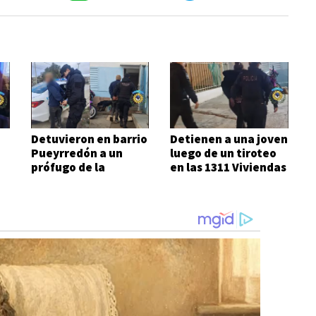
Detuvieron en barrio
Detienen a una joven
Pueyrredón a un
luego de un tiroteo
prófugo de la
en las 1311 Viviendas
Justicia