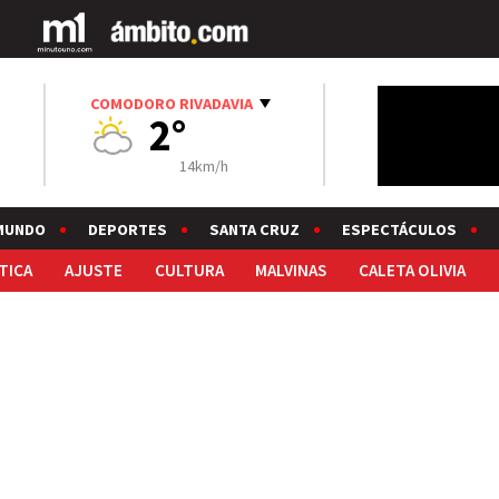
COMODORO RIVADAVIA
2°
14km/h
MUNDO
DEPORTES
SANTA CRUZ
ESPECTÁCULOS
TICA
AJUSTE
CULTURA
MALVINAS
CALETA OLIVIA