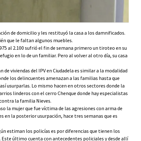
ción de domicilio y les restituyó la casa a los damnificados.
ién que le faltan algunos muebles.
975 al 2.100 sufrió el fin de semana primero un tiroteo en su
fugio en lo de un familiar. Pero al volver al otro día, su casa
an de viviendas del IPV en Ciudadela es similar a la modalidad
onde los delincuentes amenazan a las familias hasta que
así usurparlas. Lo mismo hacen en otros sectores donde la
barrios linderos con el cerro Chenque donde hay especialistas
 contra la familia Nieves.
aso la mujer que fue víctima de las agresiones con arma de
es en la posterior usurpación, hace tres semanas que es
gún estiman los policías es por diferencias que tienen los
r. Este último cuenta con antecedentes policiales y desde allí