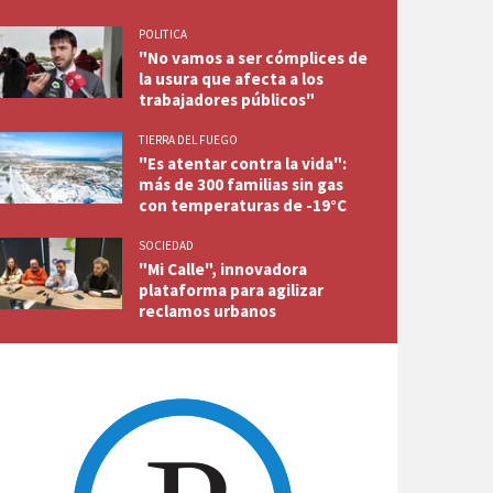
POLITICA
"No vamos a ser cómplices de
la usura que afecta a los
trabajadores públicos"
TIERRA DEL FUEGO
"Es atentar contra la vida":
más de 300 familias sin gas
con temperaturas de -19°C
SOCIEDAD
"Mi Calle", innovadora
plataforma para agilizar
reclamos urbanos