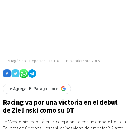
El Patagónico
|
Deportes
|
FUTBOL
-
10 septiembre 2016
+
Agregar El Patagonico en
Racing va por una victoria en el debut
de Zielinski como su DT
La "Academia" debutó en el campeonato con un empate frente a
Talleres de Córdoba. Los sanjuaninos viene de empatar 2-2 ante