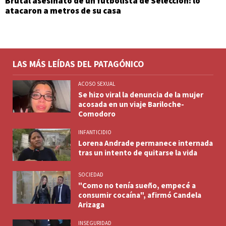
Brutal asesinato de un futbolista de Selección: lo
atacaron a metros de su casa
LAS MÁS LEÍDAS DEL PATAGÓNICO
ACOSO SEXUAL
Se hizo viral la denuncia de la mujer
acosada en un viaje Bariloche-
Comodoro
INFANTICIDIO
Lorena Andrade permanece internada
tras un intento de quitarse la vida
SOCIEDAD
"Como no tenía sueño, empecé a
consumir cocaína", afirmó Candela
Arizaga
INSEGURIDAD