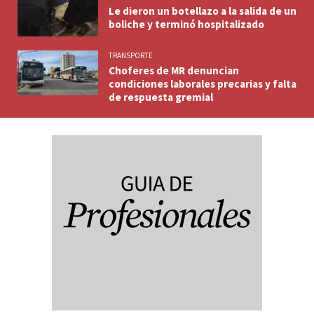
Le dieron un botellazo a la salida de un
boliche y terminó hospitalizado
TRANSPORTE
Choferes de MR denuncian
condiciones laborales precarias y falta
de respuesta gremial