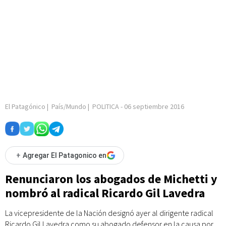
El Patagónico
|
País/Mundo
|
POLITICA
-
06 septiembre 2016
+
Agregar El Patagonico en
Renunciaron los abogados de Michetti y
nombró al radical Ricardo Gil Lavedra
La vicepresidente de la Nación designó ayer al dirigente radical
Ricardo Gil Lavedra como su abogado defensor en la causa por