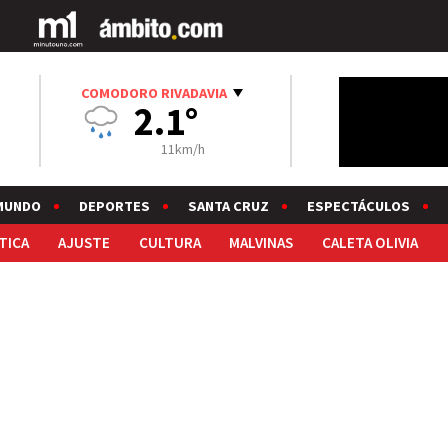
COMODORO RIVADAVIA
2.1°
11km/h
MUNDO
DEPORTES
SANTA CRUZ
ESPECTÁCULOS
TICA
AJUSTE
CULTURA
MALVINAS
CALETA OLIVIA