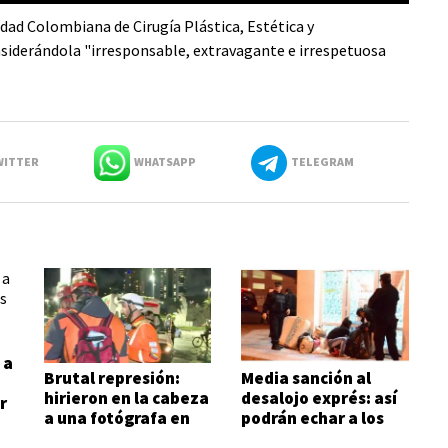
dad Colombiana de Cirugía Plástica, Estética y
onsiderándola "irresponsable, extravagante e irrespetuosa
ITTER
WHATSAPP
TELEGRAM
 a
Brutal represión:
Media sanción al
hirieron en la cabeza
desalojo exprés: así
r
a una fotógrafa en
podrán echar a los
las inmediaciones
inquilinos morosos