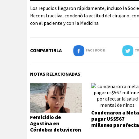
Los repudios llegaron rápidamente, incluso la Socie
Reconstructiva, condenó la actitud del cirujano, c
con el paciente y con la Medicina
COMPARTIRLA
FACEBOOK
TW
NOTAS RELACIONADAS
Condenaron a Meta
Femicidio de
pagar US$567
Agostina en
millones por afecta
Córdoba: detuvieron
la salud mental de
a dos inquilinos de
niños