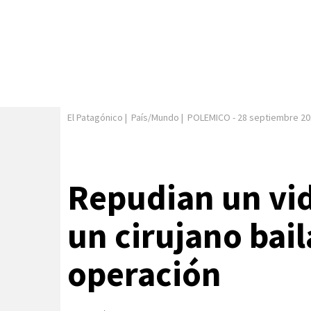
El Patagónico
|
País/Mundo
|
POLEMICO
-
28 septiembre 20
Repudian un vi
un cirujano bai
operación