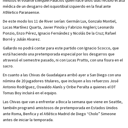
minutos el volante Exequiel Palacios quien hace unos días recibió el alta
médica de un desgarro del isquiotibial izquierdo en la final ante
Athletico Paranaense.
De este modo los 11 de River serían: Germán Lux, Gonzalo Montiel,
Lucas Martínez Quarta, Javier Pinola y Fabrizio Angileri; Leonardo
Ponzio, Enzo Pérez, Ignacio Fernández y Nicolás De la Cruz; Rafael
Borré y Julián Alvarez.
Gallardo no podrá contar para este partido con Ignacio Scocco, que
está haciendo una pretemporada especial por los desgarros que
atravesó el semestre pasado, ni con Lucas Pratto, con una fisura en el
sacro.
En cuanto a las Chivas de Guadalajara arribó ayer a San Diego con una
nómina de 20 jugadores titulares, que incluyen a los refuerzos José
Antonio Rodríguez, Oswaldo Alanís y Oribe Peralta a quienes el DT
Tomas Boy incluirá en el equipo.
Las Chivas que van a enfrentar a Boca la semana que viene en Seattle,
también programó amistosos de pretemporada en Estados Unidos
ante Roma, Benfica y el Atlético Madrid de Diego “Cholo” Simeone
antes de iniciar la temporada.