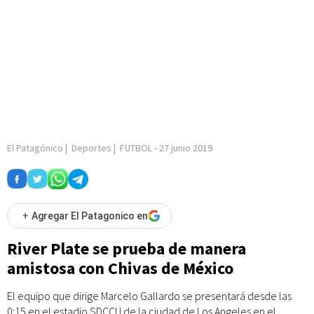
El Patagónico
|
Deportes
|
FUTBOL
-
27 junio 2019
+
Agregar El Patagonico en
River Plate se prueba de manera
amistosa con Chivas de México
El equipo que dirige Marcelo Gallardo se presentará desde las
0:15 en el estadio SDCCU de la ciudad de Los Angeles en el