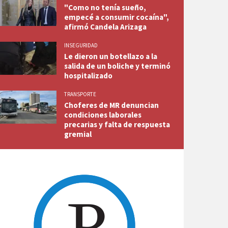
"Como no tenía sueño,
empecé a consumir cocaína",
afirmó Candela Arizaga
INSEGURIDAD
Le dieron un botellazo a la
salida de un boliche y terminó
hospitalizado
TRANSPORTE
Choferes de MR denuncian
condiciones laborales
precarias y falta de respuesta
gremial