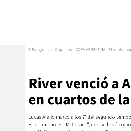
El Patagónico
|
Deportes
|
COPA ARGENTINA
-
23 septiemb
River venció a A
en cuartos de l
Lucas Alario marcó a los 7' del segundo tiempo 
Bicentenario. El "Millonario", que se llevó com