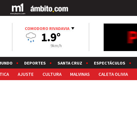
COMODORO RIVADAVIA
1.9°
9km/h
MUNDO
DEPORTES
SANTA CRUZ
ESPECTÁCULOS
TICA
AJUSTE
CULTURA
MALVINAS
CALETA OLIVIA