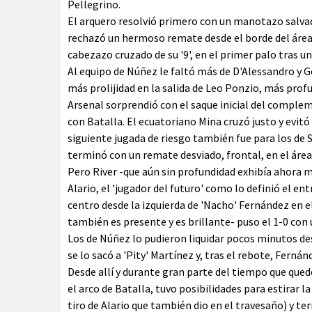
Pellegrino.
El arquero resolvió primero con un manotazo salvad
rechazó un hermoso remate desde el borde del área 
cabezazo cruzado de su '9', en el primer palo tras un
Al equipo de Núñez le faltó más de D'Alessandro y G
más prolijidad en la salida de Leo Ponzio, más profu
Arsenal sorprendió con el saque inicial del comple
con Batalla. El ecuatoriano Mina cruzó justo y evitó 
siguiente jugada de riesgo también fue para los de 
terminó con un remate desviado, frontal, en el área
Pero River -que aún sin profundidad exhibía ahora m
Alario, el 'jugador del futuro' como lo definió el en
centro desde la izquierda de 'Nacho' Fernández en el
también es presente y es brillante- puso el 1-0 con u
Los de Núñez lo pudieron liquidar pocos minutos de
se lo sacó a 'Pity' Martínez y, tras el rebote, Ferná
Desde allí y durante gran parte del tiempo que qued
el arco de Batalla, tuvo posibilidades para estirar l
tiro de Alario que también dio en el travesaño) y t