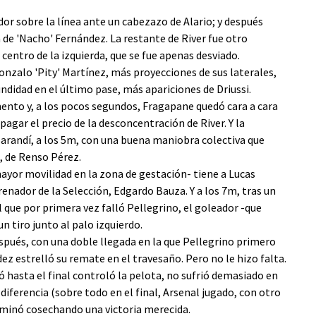
or sobre la línea ante un cabezazo de Alario; y después
de 'Nacho' Fernández. La restante de River fue otro
 centro de la izquierda, que se fue apenas desviado.
onzalo 'Pity' Martínez, más proyecciones de sus laterales,
ndidad en el último pase, más apariciones de Driussi.
mento y, a los pocos segundos, Fragapane quedó cara a cara
pagar el precio de la desconcentración de River. Y la
Sarandí, a los 5m, con una buena maniobra colectiva que
, de Renso Pérez.
ayor movilidad en la zona de gestación- tiene a Lucas
trenador de la Selección, Edgardo Bauza. Y a los 7m, tras un
 que por primera vez falló Pellegrino, el goleador -que
n tiro junto al palo izquierdo.
spués, con una doble llegada en la que Pellegrino primero
ndez estrelló su remate en el travesaño. Pero no le hizo falta.
ó hasta el final controló la pelota, no sufrió demasiado en
a diferencia (sobre todo en el final, Arsenal jugado, con otro
erminó cosechando una victoria merecida.