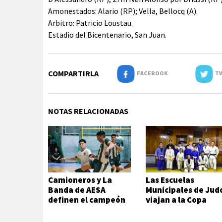
Amonestados: Alario (RP); Vella, Bellocq (A).
Arbitro: Patricio Loustau.
Estadio del Bicentenario, San Juan.
COMPARTIRLA
FACEBOOK
TW
NOTAS RELACIONADAS
Camioneros y La
Las Escuelas
Banda de AESA
Municipales de Jud
definen el campeón
viajan a la Copa
del futsal local
Hikari en Viedma