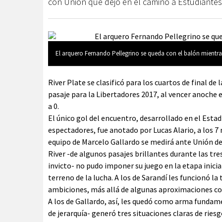
con Unión que dejó en el camino a Estudiantes
El arquero Fernando Pellegrino se queda con el balón mientras
River Plate se clasificó para los cuartos de final de 
pasaje para la Libertadores 2017, al vencer anoche e
a 0.
El único gol del encuentro, desarrollado en el Esta
espectadores, fue anotado por Lucas Alario, a los 7
equipo de Marcelo Gallardo se medirá ante Unión de
River -de algunos pasajes brillantes durante las tr
invicto- no pudo imponer su juego en la etapa inicia
terreno de la lucha. A los de Sarandí les funcionó l
ambiciones, más allá de algunas aproximaciones con
A los de Gallardo, así, les quedó como arma fundame
de jerarquía- generó tres situaciones claras de rie