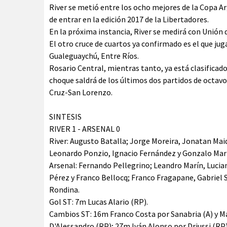
River se metió entre los ocho mejores de la Copa Ar
de entrar en la edición 2017 de la Libertadores.
En la próxima instancia, River se medirá con Unión d
El otro cruce de cuartos ya confirmado es el que j
Gualeguaychú, Entre Ríos.
Rosario Central, mientras tanto, ya está clasificado
choque saldrá de los últimos dos partidos de octavo
Cruz-San Lorenzo.
SINTESIS
RIVER 1 - ARSENAL 0
River: Augusto Batalla; Jorge Moreira, Jonatan Mai
Leonardo Ponzio, Ignacio Fernández y Gonzalo Martín
Arsenal: Fernando Pellegrino; Leandro Marín, Lucia
Pérez y Franco Bellocq; Franco Fragapane, Gabriel S
Rondina.
Gol ST: 7m Lucas Alario (RP).
Cambios ST: 16m Franco Costa por Sanabria (A) y 
D'Alessandro (RP); 27m Iván Alonso por Driussi (RP