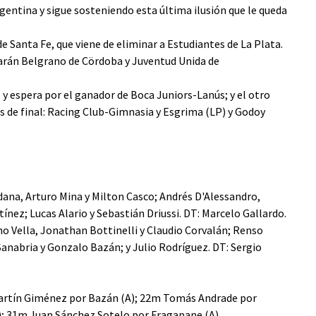
gentina y sigue sosteniendo esta última ilusión que le queda
e Santa Fe, que viene de eliminar a Estudiantes de La Plata.
ugarán Belgrano de Cördoba y Juventud Unida de
 y espera por el ganador de Boca Juniors-Lanús; y el otro
s de final: Racing Club-Gimnasia y Esgrima (LP) y Godoy
dana, Arturo Mina y Milton Casco; Andrés D'Alessandro,
ez; Lucas Alario y Sebastián Driussi. DT: Marcelo Gallardo.
no Vella, Jonathan Bottinelli y Claudio Corvalán; Renso
anabria y Gonzalo Bazán; y Julio Rodríguez. DT: Sergio
Martín Giménez por Bazán (A); 22m Tomás Andrade por
); 31m Juan Sánchez Sotelo por Fragapane (A).