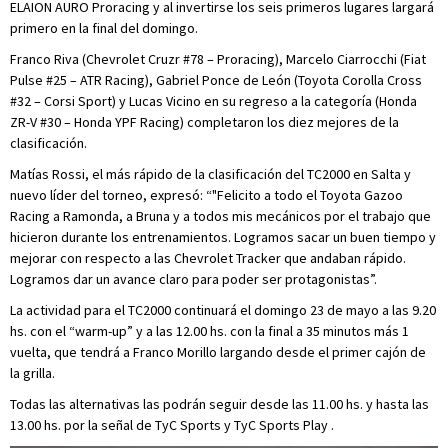
ELAION AURO Proracing y al invertirse los seis primeros lugares largará
primero en la final del domingo.
Franco Riva (Chevrolet Cruzr #78 – Proracing), Marcelo Ciarrocchi (Fiat
Pulse #25 – ATR Racing), Gabriel Ponce de León (Toyota Corolla Cross
#32 – Corsi Sport) y Lucas Vicino en su regreso a la categoría (Honda
ZR-V #30 – Honda YPF Racing) completaron los diez mejores de la
clasificación.
Matías Rossi, el más rápido de la clasificación del TC2000 en Salta y
nuevo líder del torneo, expresó: “"Felicito a todo el Toyota Gazoo
Racing a Ramonda, a Bruna y a todos mis mecánicos por el trabajo que
hicieron durante los entrenamientos. Logramos sacar un buen tiempo y
mejorar con respecto a las Chevrolet Tracker que andaban rápido.
Logramos dar un avance claro para poder ser protagonistas”.
La actividad para el TC2000 continuará el domingo 23 de mayo a las 9.20
hs. con el “warm-up” y a las 12.00 hs. con la final a 35 minutos más 1
vuelta, que tendrá a Franco Morillo largando desde el primer cajón de
la grilla.
Todas las alternativas las podrán seguir desde las 11.00 hs. y hasta las
13.00 hs. por la señal de TyC Sports y TyC Sports Play .