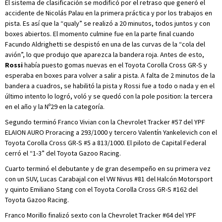
El sistema de clasificación se modificó por el retraso que generó el
accidente de Nicolás Palau en la primera práctica y por los trabajos en
pista. Es así que la “qualy” se realizó a 20 minutos, todos juntos y con
boxes abiertos. El momento culmine fue en la parte final cuando
Facundo Aldrighetti se despistó en una de las curvas de la “cola del
avión”, lo que produjo que aparezca la bandera roja. Antes de esto,
Rossi
había puesto gomas nuevas en el Toyota Corolla Cross GR-S y
esperaba en boxes para volver a salir a pista. A falta de 2 minutos de la
bandera a cuadros, se habilitó la pista y Rossi fue a todo o nada y en el
último intento lo logró, voló y se quedó con la pole position: la tercera
en el año y la Nº29 en la categoría.
Segundo terminó Franco Vivian con la Chevrolet Tracker #57 del YPF
ELAION AURO Proracing a 293/1000 y tercero Valentín Yankelevich con el
Toyota Corolla Cross GR-S #5 a 813/1000. El piloto de Capital Federal
cerró el “1-3” del Toyota Gazoo Racing.
Cuarto terminó el debutante y de gran desempeño en su primera vez
con un SUV, Lucas Carabajal con el VW Nivus #81 del Halcón Motorsport
y quinto Emiliano Stang con el Toyota Corolla Cross GR-S #162 del
Toyota Gazoo Racing.
Franco Morillo finalizó sexto con la Chevrolet Tracker #64 del YPF