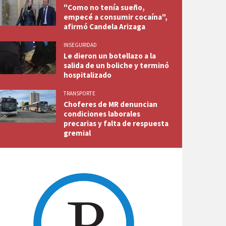
"Como no tenía sueño,
empecé a consumir cocaína",
afirmó Candela Arizaga
INSEGURIDAD
Le dieron un botellazo a la
salida de un boliche y terminó
hospitalizado
TRANSPORTE
Choferes de MR denuncian
condiciones laborales
precarias y falta de respuesta
gremial