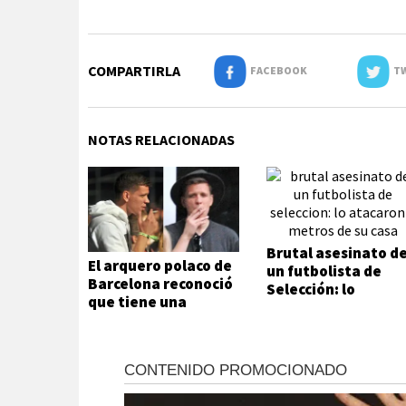
COMPARTIRLA
FACEBOOK
TW
NOTAS RELACIONADAS
Brutal asesinato d
El arquero polaco de
un futbolista de
Barcelona reconoció
Selección: lo
que tiene una
atacaron a metros
adicción que no
de su casa
puede ni quiere
controlar