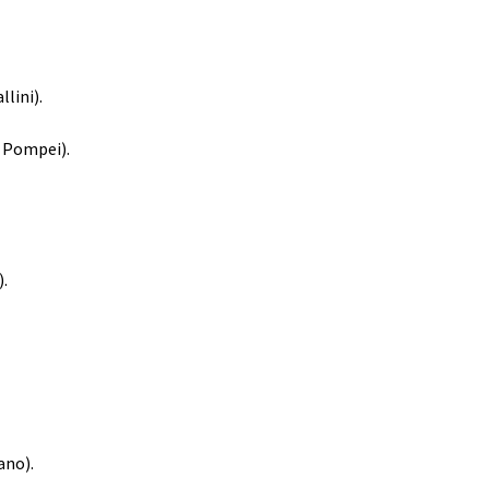
lini).
o Pompei).
).
ano).