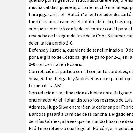
querido por la gente; un futbolista diferente, ofen
mucha calidad, puede aportarle muchísimo al equip
Para jugar ante el "Halcón" el entrenador descartó 
fuerte traumatismo en el tobillo derecho, tras un g
aunque se mostró confiado en contar con él para el 
revancha de la segunda fase de la Copa Sudamerican
de en la ida perdió 2-0.
Defensa y Justicia, que viene de ser eliminado el 3 
por Belgrano de Córdoba, que le gano por 2-1, en l
0-0 con Central en Rosario.
Con relación al partido con el conjunto cordobés, el
Silva, Rafael Delgado y Andrés Ríos en el partido q
torneo de la AFA.
Con relación a la alineación exhibida ante Belgrano
entrenador Ariel Holan dispuso los regresos de Luis 
Además, Hugo Silva entrará en la defensa por Fabri
Barbosa pasará a la mitad de la cancha. Delgado e
de Elías Gómez, a la vez que Fernando Elizari se 
El último refuerzo que llegó al 'Halcón', el medioc