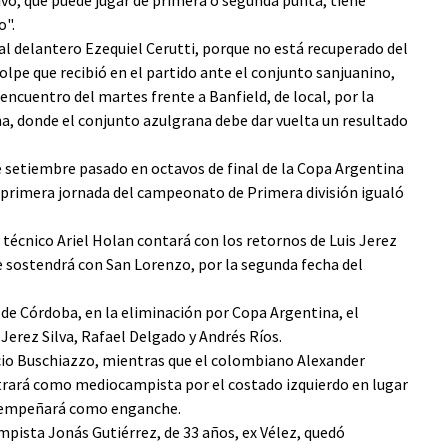
sivo, que puede jugar de primera o segunda punta, tiene
o".
al delantero Ezequiel Cerutti, porque no está recuperado del
olpe que recibió en el partido ante el conjunto sanjuanino,
encuentro del martes frente a Banfield, de local, por la
a, donde el conjunto azulgrana debe dar vuelta un resultado
de setiembre pasado en octavos de final de la Copa Argentina
a primera jornada del campeonato de Primera división igualó
 técnico Ariel Holan contará con los retornos de Luis Jerez
ue sostendrá con San Lorenzo, por la segunda fecha del
 de Córdoba, en la eliminación por Copa Argentina, el
Jerez Silva, Rafael Delgado y Andrés Ríos.
cio Buschiazzo, mientras que el colombiano Alexander
ntrará como mediocampista por el costado izquierdo en lugar
desempeñará como enganche.
ampista Jonás Gutiérrez, de 33 años, ex Vélez, quedó