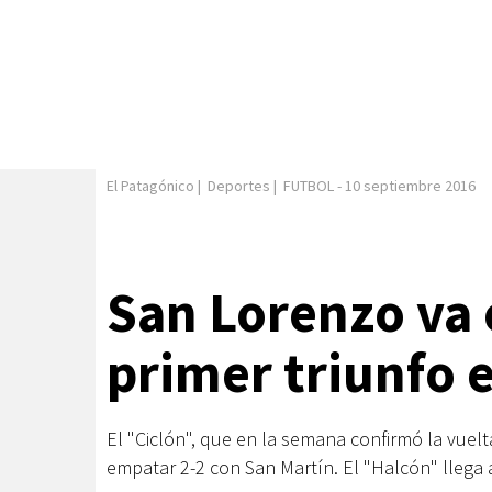
El Patagónico
|
Deportes
|
FUTBOL
-
10 septiembre 2016
San Lorenzo va 
primer triunfo 
El "Ciclón", que en la semana confirmó la vuel
empatar 2-2 con San Martín. El "Halcón" llega 