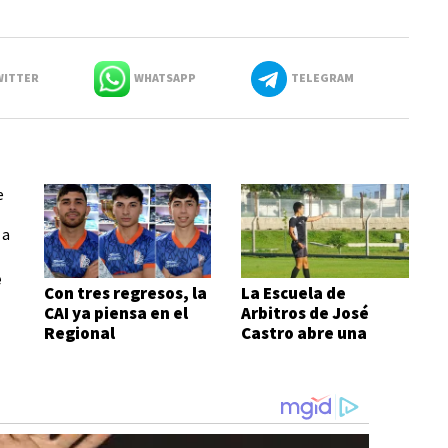
ITTER
WHATSAPP
TELEGRAM
e
Con tres regresos, la
La Escuela de
CAI ya piensa en el
Arbitros de José
Regional
Castro abre una
nueva sede en zona
sur