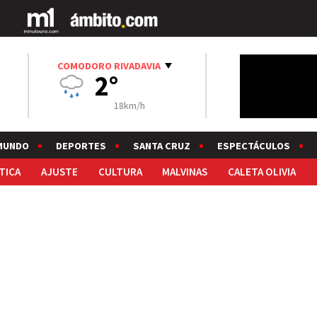
COMODORO RIVADAVIA
2°
18km/h
MUNDO
DEPORTES
SANTA CRUZ
ESPECTÁCULOS
TICA
AJUSTE
CULTURA
MALVINAS
CALETA OLIVIA