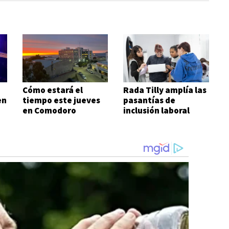
Cómo estará el
Rada Tilly amplía las
en
tiempo este jueves
pasantías de
en Comodoro
inclusión laboral
para personas con
discapacidad