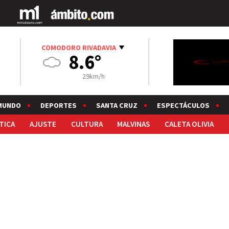
COMODORO RIVADAVIA
8.6°
29km/h
MUNDO
DEPORTES
SANTA CRUZ
ESPECTÁCULOS
TICA
AJUSTE
CULTURA
MALVINAS
CALETA OLIVIA