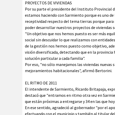
PROYECTOS DE VIVIENDAS
Por su parte el presidente del Instituto Provincial d
estamos haciendo con Sarmiento porque es uno de 
receptividad respecto del tema tierras porque para
poder desarrollar nuestros proyectos de viviendas so
"Un objetivo que nos hemos puesto es ser más equili
social sin descuidar lo que realizamos con entidade
de la gestión nos hemos puesto como objetivo, ade
visión diversificada, detectando que en la provinci
solución particular a cada familia".
Por eso, "no sólo manejamos las viviendas nuevas 
mejoramientos habitacionales", afirmó Bertorini.
EL RITMO DE 2011
El intendente de Sarmiento, Ricardo Britapaja, exp
destacó que "entramos en ritmo otra vez en Sarmient
que están próximas a entregarse y 34 en las que hoy
En ese sentido, agradeció al gobernador "por el apo
efectuando con el municipio y también al titular del