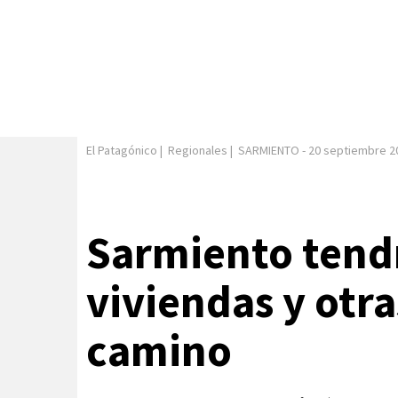
El Patagónico
|
Regionales
|
SARMIENTO
-
20 septiembre 2
Sarmiento tend
viviendas y otra
camino