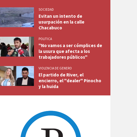
SOCIEDAD
Evitan un intento de
usurpación en la calle
Chacabuco
POLITICA
"No vamos a ser cómplices de
la usura que afecta a los
trabajadores públicos"
VIOLENCIA DE GENERO
El partido de River, el
encierro, el "dealer" Pinocho
y la huida