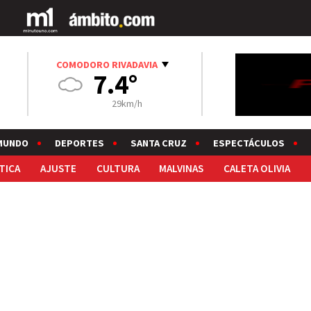
COMODORO RIVADAVIA
7.4°
29km/h
MUNDO
DEPORTES
SANTA CRUZ
ESPECTÁCULOS
TICA
AJUSTE
CULTURA
MALVINAS
CALETA OLIVIA