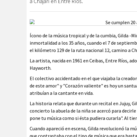
a Chajarí en Entre Ríos.
Ícono de la música tropical y de la cumbia, Gilda -M
inmortalidad a los 35 años, cuando el 7 de septiembr
el kilómetro 129 de la ruta nacional 12, camino a Cha
La artista, nacida en 1961 en Ceibas, Entre Ríos, a
Hayworth.
El colectivo accidentado en el que viajaba la cread
de este amor" y "Corazón valiente" es hoy un santua
atribuían a la cantante en vida.
La historia relata que durante un recital en Jujuy, Gil
concierto la abuela de la niña se acercó para decirle
pone tu música como si ésta pudiera curarla". Al ti
Cuando apareció en escena, Gilda revolucionó la músi
que contrastaba con el tipo de música que era hast