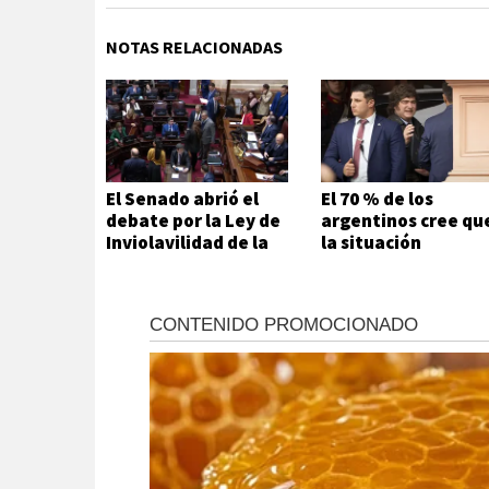
NOTAS RELACIONADAS
El Senado abrió el
El 70 % de los
debate por la Ley de
argentinos cree qu
Inviolavilidad de la
la situación
Propiedad Privada
económica es mala