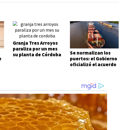
Granja Tres Arroyos
paraliza por un mes
Se normalizan los
su planta de Córdoba
e
puertos: el Gobierno
oficializó el acuerdo
con los prácticos