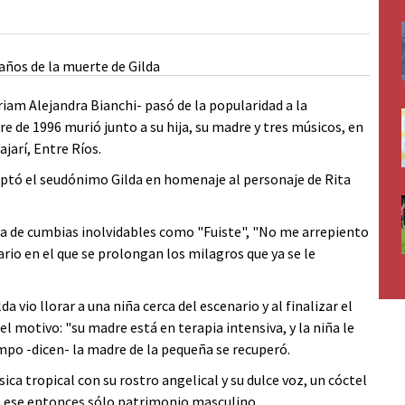
iriam Alejandra Bianchi- pasó de la popularidad a la
e de 1996 murió junto a su hija, su madre y tres músicos, en
jarí, Entre Ríos.
doptó el seudónimo Gilda en homenaje al personaje de Rita
ora de cumbias inolvidables como "Fuiste", "No me arrepiento
rio en el que se prolongan los milagros que ya se le
da vio llorar a una niña cerca del escenario y al finalizar el
 el motivo: "su madre está en terapia intensiva, y la niña le
empo -dicen- la madre de la pequeña se recuperó.
ca tropical con su rostro angelical y su dulce voz, un cóctel
a ese entonces sólo patrimonio masculino.