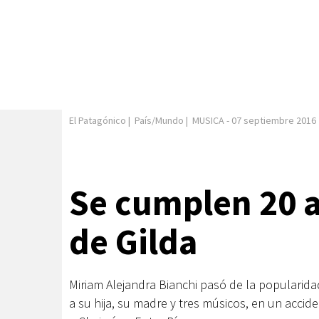
El Patagónico
|
País/Mundo
|
MUSICA
-
07 septiembre 2016
Se cumplen 20 a
de Gilda
Miriam Alejandra Bianchi pasó de la popularidad
a su hija, su madre y tres músicos, en un accid