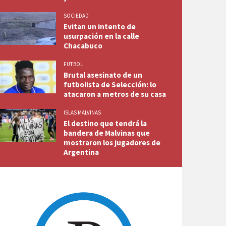
SOCIEDAD
Evitan un intento de
usurpación en la calle
Chacabuco
FUTBOL
Brutal asesinato de un
futbolista de Selección: lo
atacaron a metros de su casa
ISLAS MALVINAS
El destino que tendrá la
bandera de Malvinas que
mostraron los jugadores de
Argentina