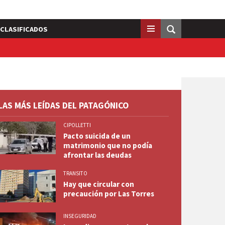
CLASIFICADOS
LAS MÁS LEÍDAS DEL PATAGÓNICO
CIPOLLETTI
Pacto suicida de un
matrimonio que no podía
afrontar las deudas
TRANSITO
Hay que circular con
precaución por Las Torres
INSEGURIDAD