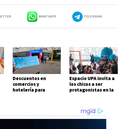
ITTER
WHATSAPP
TELEGRAM
Descuentos en
Espacio UPA invita a
comercios y
los chicos a ser
hotelería para
protagonistas en la
quienes visiten la
Feria del Libro
Feria del Libro