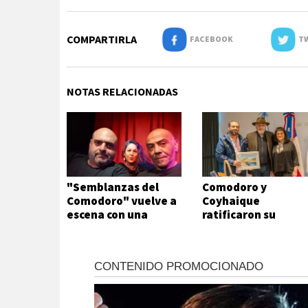
COMPARTIRLA
FACEBOOK
TW
NOTAS RELACIONADAS
"Semblanzas del
Comodoro y
Comodoro" vuelve a
Coyhaique
escena con una
ratificaron su
historia de amores,
trabajo conjunto
traición y mitos
urbanos