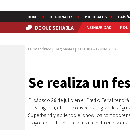
HOME
REGIONALES
POLICIALES
PAÍS/
DE QUE SE HABLA
INSEGURIDAD
POLI
El Patagónico
|
Regionales
|
CULTURA
-
17 julio 2018
Se realiza un fe
El sábado 28 de julio en el Predio Ferial tendrá
la Patagonia, el cual convocará a grandes figu
Superband y abriendo el show los comodorense
mayor de dicho espacio una puesta en escena 