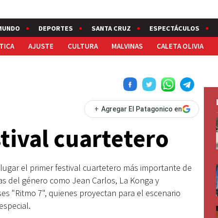
MUNDO
DEPORTES
SANTA CRUZ
ESPECTÁCULOS
TICA
AJUSTE
CULTURA
MALVINAS
CALETA OLIVIA
+
Agregar El Patagonico en
stival cuartetero
 lugar el primer festival cuartetero más importante de
ras del género como Jean Carlos, La Konga y
s "Ritmo 7", quienes proyectan para el escenario
especial.