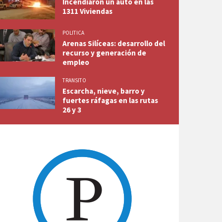
Incendiaron un auto en las
1311 Viviendas
POLITICA
Arenas Silíceas: desarrollo del
recurso y generación de
empleo
TRANSITO
Escarcha, nieve, barro y
fuertes ráfagas en las rutas
26 y 3