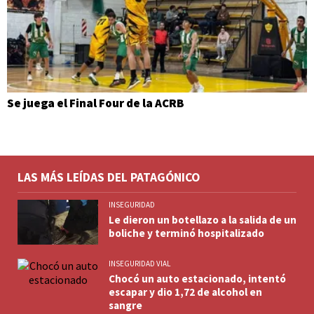
Se juega el Final Four de la ACRB
LAS MÁS LEÍDAS DEL PATAGÓNICO
INSEGURIDAD
Le dieron un botellazo a la salida de un
boliche y terminó hospitalizado
INSEGURIDAD VIAL
Chocó un auto estacionado, intentó
escapar y dio 1,72 de alcohol en
sangre