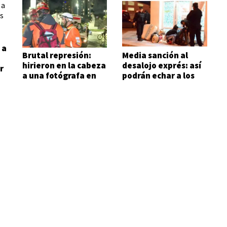
 a
Brutal represión:
Media sanción al
hirieron en la cabeza
desalojo exprés: así
r
a una fotógrafa en
podrán echar a los
las inmediaciones
inquilinos morosos
del Congreso