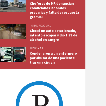
Choferes de MR denuncian
condiciones laborales
precarias y falta de respuesta
gremial
INSEGURIDAD VIAL
Chocó un auto estacionado,
intentó escapar y dio 1,72 de
alcohol en sangre
JUDICIALES
Condenaron a un enfermero
por abusar de una paciente
tras una cirugía