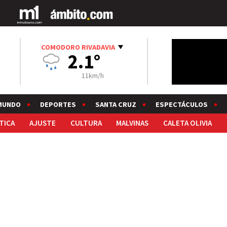
COMODORO RIVADAVIA
2.1°
11km/h
MUNDO
DEPORTES
SANTA CRUZ
ESPECTÁCULOS
TICA
AJUSTE
CULTURA
MALVINAS
CALETA OLIVIA