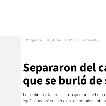
El Patagónico
|
País/Mundo
|
BULLYING
-
16 mayo 2017
Separaron del c
que se burló de
Lo confirmó a la prensa la inspectora de Loma
inglés quedará suspendida temporariamente ha