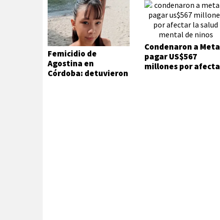
Condenaron a Meta
Femicidio de
pagar US$567
Agostina en
millones por afecta
Córdoba: detuvieron
la salud mental de
a dos inquilinos de
niños
Barrelier