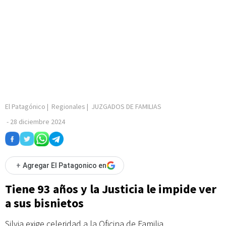
El Patagónico
|
Regionales
|
JUZGADOS DE FAMILIAS
-
28 diciembre 2024
+
Agregar El Patagonico en
Tiene 93 años y la Justicia le impide ver
a sus bisnietos
Silvia exige celeridad a la Oficina de Familia,