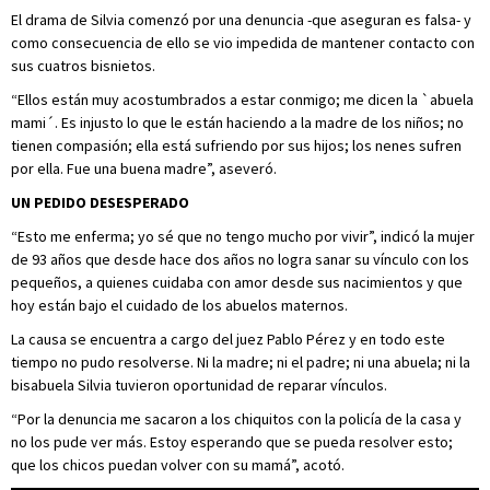
El drama de Silvia comenzó por una denuncia -que aseguran es falsa- y
como consecuencia de ello se vio impedida de mantener contacto con
sus cuatros bisnietos.
“Ellos están muy acostumbrados a estar conmigo; me dicen la `abuela
mami´. Es injusto lo que le están haciendo a la madre de los niños; no
tienen compasión; ella está sufriendo por sus hijos; los nenes sufren
por ella. Fue una buena madre”, aseveró.
UN PEDIDO DESESPERADO
“Esto me enferma; yo sé que no tengo mucho por vivir”, indicó la mujer
de 93 años que desde hace dos años no logra sanar su vínculo con los
pequeños, a quienes cuidaba con amor desde sus nacimientos y que
hoy están bajo el cuidado de los abuelos maternos.
La causa se encuentra a cargo del juez Pablo Pérez y en todo este
tiempo no pudo resolverse. Ni la madre; ni el padre; ni una abuela; ni la
bisabuela Silvia tuvieron oportunidad de reparar vínculos.
“Por la denuncia me sacaron a los chiquitos con la policía de la casa y
no los pude ver más. Estoy esperando que se pueda resolver esto;
que los chicos puedan volver con su mamá”, acotó.