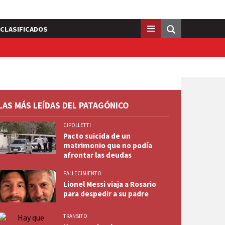
CLASIFICADOS
LAS MÁS LEÍDAS DEL PATAGÓNICO
CIPOLLETTI
Pacto suicida de un
matrimonio que no podía
afrontar las deudas
FALLECIMIENTO
Lionel Messi viaja a Rosario
para despedir a su padre
TRANSITO