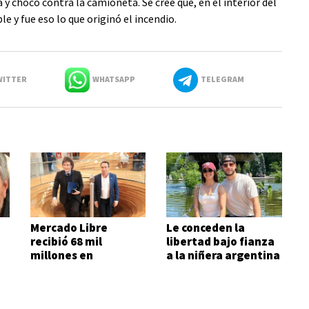
y chocó contra la camioneta. Se cree que, en el interior del
e y fue eso lo que originó el incendio.
ITTER
WHATSAPP
TELEGRAM
Mercado Libre
Le conceden la
recibió 68 mil
libertad bajo fianza
e
millones en
a la niñera argentina
subsidios del Estado
en seis meses