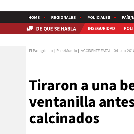
HOME
REGIONALES
POLICIALES
PAÍS/
DE QUE SE HABLA
INSEGURIDAD
POLI
El Patagónico
|
País/Mundo
|
ACCIDENTE FATAL
-
04 julio 201
Tiraron a una be
ventanilla ante
calcinados