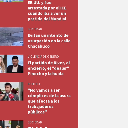
EE.UU. y fue
arrestada por el ICE
cuando iba a ver un
partido del Mundial
SOCIEDAD
Evitan un intento de
usurpación en la calle
Chacabuco
VIOLENCIA DE GENERO
El partido de River, el
encierro, el "dealer"
Pinocho y la huida
POLITICA
"No vamos a ser
cómplices de la usura
que afecta a los
trabajadores
públicos"
SOCIEDAD