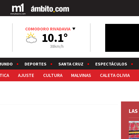
COMODORO RIVADAVIA
10.1°
38km/h
MUNDO
DEPORTES
SANTA CRUZ
ESPECTÁCULOS
TICA
AJUSTE
CULTURA
MALVINAS
CALETA OLIVIA
LAS