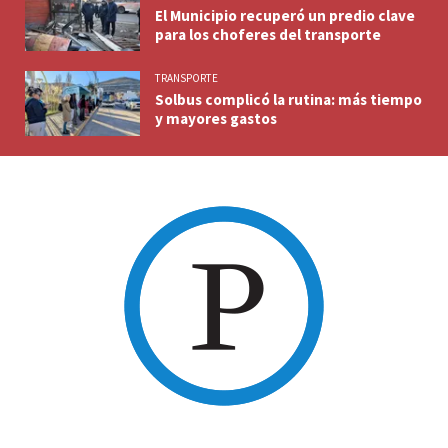
El Municipio recuperó un predio clave
para los choferes del transporte
TRANSPORTE
Solbus complicó la rutina: más tiempo
y mayores gastos