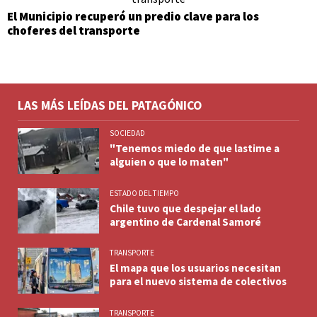
El Municipio recuperó un predio clave para los
choferes del transporte
LAS MÁS LEÍDAS DEL PATAGÓNICO
SOCIEDAD
"Tenemos miedo de que lastime a
alguien o que lo maten"
ESTADO DEL TIEMPO
Chile tuvo que despejar el lado
argentino de Cardenal Samoré
TRANSPORTE
El mapa que los usuarios necesitan
para el nuevo sistema de colectivos
TRANSPORTE