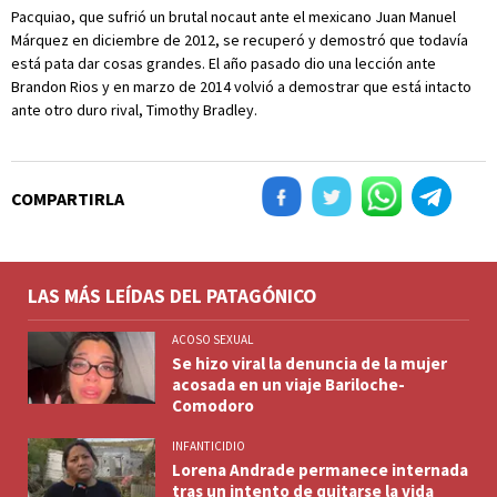
Pacquiao, que sufrió un brutal nocaut ante el mexicano Juan Manuel
Márquez en diciembre de 2012, se recuperó y demostró que todavía
está pata dar cosas grandes. El año pasado dio una lección ante
Brandon Rios y en marzo de 2014 volvió a demostrar que está intacto
ante otro duro rival, Timothy Bradley.
COMPARTIRLA
LAS MÁS LEÍDAS DEL PATAGÓNICO
ACOSO SEXUAL
Se hizo viral la denuncia de la mujer
acosada en un viaje Bariloche-
Comodoro
INFANTICIDIO
Lorena Andrade permanece internada
tras un intento de quitarse la vida