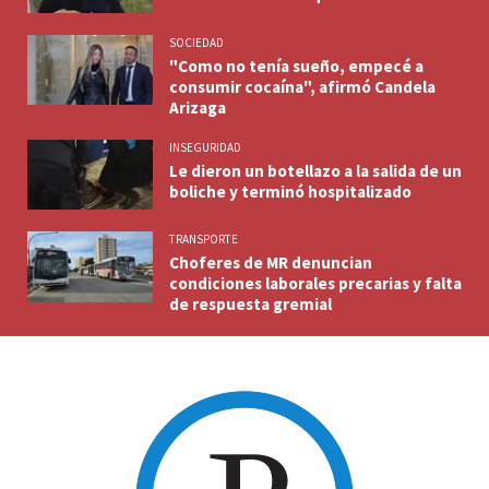
SOCIEDAD
"Como no tenía sueño, empecé a
consumir cocaína", afirmó Candela
Arizaga
INSEGURIDAD
Le dieron un botellazo a la salida de un
boliche y terminó hospitalizado
TRANSPORTE
Choferes de MR denuncian
condiciones laborales precarias y falta
de respuesta gremial