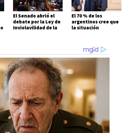
El Senado abrió el
El 70 % de los
debate por la Ley de
argentinos cree que
no
Inviolavilidad de la
la situación
Propiedad Privada
económica es mala