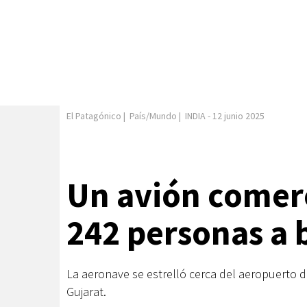
El Patagónico
|
País/Mundo
|
INDIA
-
12 junio 2025
Un avión comerc
242 personas a 
La aeronave se estrelló cerca del aeropuerto 
Gujarat.