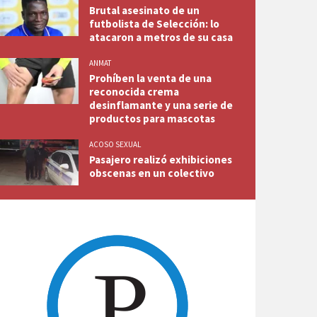
Brutal asesinato de un
futbolista de Selección: lo
atacaron a metros de su casa
ANMAT
Prohíben la venta de una
reconocida crema
desinflamante y una serie de
productos para mascotas
ACOSO SEXUAL
Pasajero realizó exhibiciones
obscenas en un colectivo