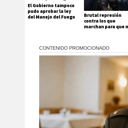
El Gobierno tampoco
pudo aprobar la ley
Brutal represión
del Manejo del Fuego
contra los que
marchan para que 
se venda la patria