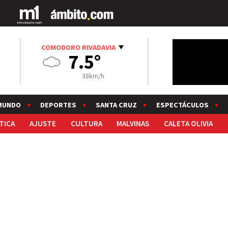
COMODORO RIVADAVIA
7.5°
38km/h
MUNDO
DEPORTES
SANTA CRUZ
ESPECTÁCULOS
TICA
AJUSTE
CULTURA
MALVINAS
CALETA OLIVIA