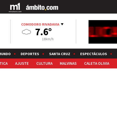
COMODORO RIVADAVIA
7.6°
18km/h
MUNDO
DEPORTES
SANTA CRUZ
ESPECTÁCULOS
TICA
AJUSTE
CULTURA
MALVINAS
CALETA OLIVIA