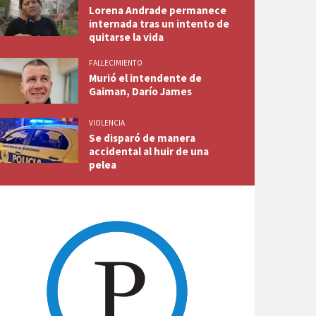
Lorena Andrade permanece
internada tras un intento de
quitarse la vida
FALLECIMIENTO
Murió el intendente de
Gaiman, Darío James
VIOLENCIA
Se disparó de manera
accidental al huir de una
pelea