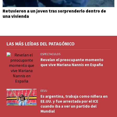
Retuvieron a un joven tras sorprenderlo dentro de
una vivienda
LAS MÁS LEÍDAS DEL PATAGÓNICO
ESPECTACULOS
Revelan el preocupante momento
que vive Mariana Nannis en España
EEUU
Es argentina, trabaja como niñera en
EE.UU. y fue arrestada por el ICE
cuando iba a ver un partido del
Mundial