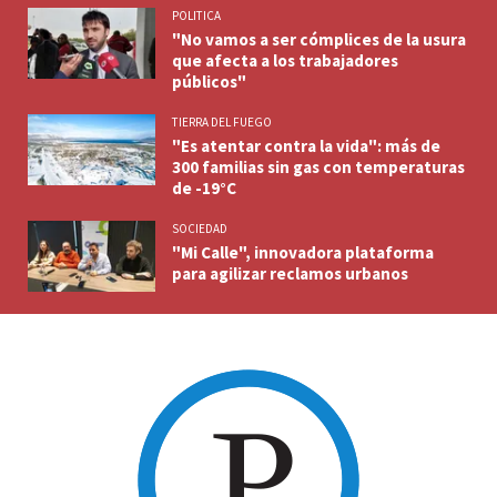
POLITICA
"No vamos a ser cómplices de la usura
que afecta a los trabajadores
públicos"
TIERRA DEL FUEGO
"Es atentar contra la vida": más de
300 familias sin gas con temperaturas
de -19°C
SOCIEDAD
"Mi Calle", innovadora plataforma
para agilizar reclamos urbanos