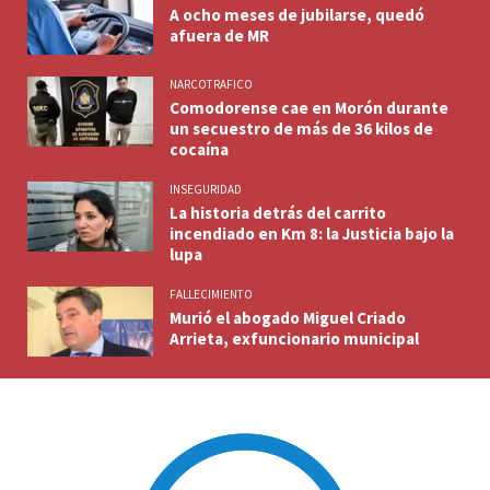
A ocho meses de jubilarse, quedó
afuera de MR
NARCOTRAFICO
Comodorense cae en Morón durante
un secuestro de más de 36 kilos de
cocaína
INSEGURIDAD
La historia detrás del carrito
incendiado en Km 8: la Justicia bajo la
lupa
FALLECIMIENTO
Murió el abogado Miguel Criado
Arrieta, exfuncionario municipal