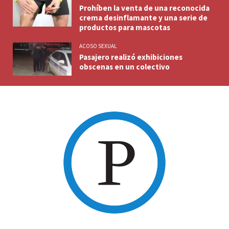
Prohíben la venta de una reconocida
crema desinflamante y una serie de
productos para mascotas
ACOSO SEXUAL
Pasajero realizó exhibiciones
obscenas en un colectivo