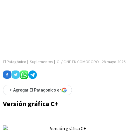
El Patagónico
|
Suplementos
|
C+/ CINE EN COMODORO
-
28 mayo 2026
+
Agregar El Patagonico en
Versión gráfica C+