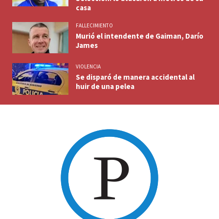
casa
FALLECIMIENTO
Murió el intendente de Gaiman, Darío
James
VIOLENCIA
Se disparó de manera accidental al
huir de una pelea