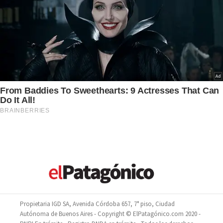
Propietaria IGD SA, Avenida Córdoba 657, 7° piso, Ciudad
Autónoma de Buenos Aires - Copyright © ElPatagónico.com 2020 -