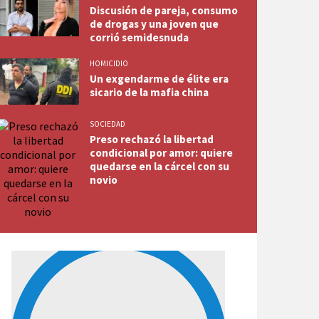
Discusión de pareja, consumo
de drogas y una joven que
corrió semidesnuda
HOMICIDIO
Un exgendarme de élite era
sicario de la mafia china
SOCIEDAD
Preso rechazó la libertad
condicional por amor: quiere
quedarse en la cárcel con su
novio