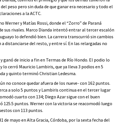
del peso pero sin duda de que ganar era necesario y todo el
claraciones a la ACTC.
ano Werner y Matías Rossi, donde el “Zorro” de Paraná
e sus rivales. Marco Dianda intentó entrar al tercer escalón
ruguayo lo defendió bien. La carrera transcurrió sin cambios
 distanciarse del resto, y entre sí. En las relargadas no
ganó de inicio a fin en Termas de Río Hondo. El podio lo
 lo cerró Mauricio Lambiris, que ya lleva 3 podios en 5
anda y quinto terminó Christian Ledesma.
ún no conoce quedar afuera de los nueve- con 162 puntos.
ca a solo 5 puntos y Lambiris continua en el tercer lugar
comodó cuarto con 134; Diego Azar sigue con el buen
ó 125.5 puntos. Werner con la victoria se reacomodó luego
puestos con 113 puntos.
31 de mayo en Alta Gracia, Córdoba, por la sexta fecha del