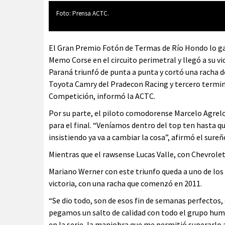
Foto: Prensa ACTC.
El Gran Premio Fotón de Termas de Río Hondo lo ga
Memo Corse en el circuito perimetral y llegó a su v
Paraná triunfó de punta a punta y cortó una racha de
Toyota Camry del Pradecon Racing y tercero termin
Competición, informó la ACTC.
Por su parte, el piloto comodorense Marcelo Agrelo
para el final. “Veníamos dentro del top ten hasta qu
insistiendo ya va a cambiar la cosa”, afirmó el sure
Mientras que el rawsense Lucas Valle, con Chevrolet
Mariano Werner con este triunfo queda a uno de los
victoria, con una racha que comenzó en 2011.
“Se dio todo, son de esos fin de semanas perfectos, 
pegamos un salto de calidad con todo el grupo huma
en la serie, la maniobra que me permitió superarlo a