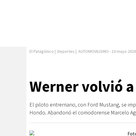
El Patagónico
|
Deportes
|
AUTOMOVILISMO
-
10 mayo 202
Werner volvió a 
El piloto entrerriano, con Ford Mustang, se im
Hondo. Abandonó el comodorense Marcelo Agr