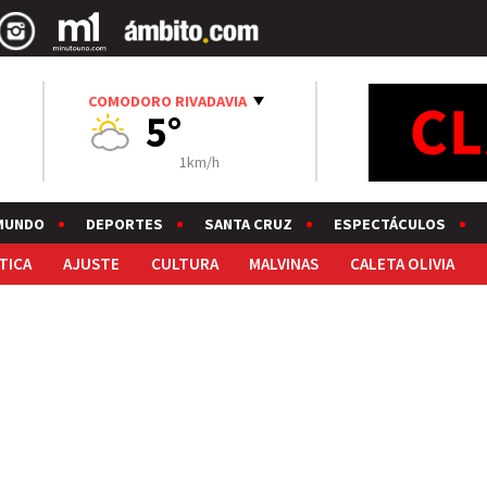
COMODORO RIVADAVIA
5°
1km/h
MUNDO
DEPORTES
SANTA CRUZ
ESPECTÁCULOS
TICA
AJUSTE
CULTURA
MALVINAS
CALETA OLIVIA