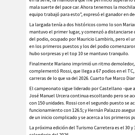
mala suerte del pace car. Ahora tenemos la mochila 
equipo trabajó para esto”, expresó el ganador en de
La largada tenía a dos históricos como lo son Mari
mantuvo el primer lugar, y comenzó a distanciarse d
del podio, ocupado por Mauricio Lambiris, pero el u
en los primeros puestos y los del podio comenzaron a
hubo sorpresas y el top 10 se mantuvo tranquilo.
Finalmente Mariano imprimió un ritmo demoledor, y 
complementó Rossi, que llega a 67 podios en el TC, y
carreras de lo que va del 2026. Cuarto fue Marco Di
El campeonato sigue liderado por Castellano -que a
José Manuel Urcera continua escoltando pero se acer
con 150 unidades. Rossi con el segundo puesto se a
funcionamiento con 126.5; y Hernán Palazzo asegur
de un inicio complicado y se acerca a los primeros 
La próxima edición del Turismo Carretera es el 30 y 
calendario del 2026.