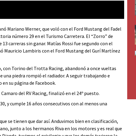
nó Mariano Werner, que voló con el Ford Mustang del Fadel
ictoria número 29 en el Turismo Carretera. El “Zorro” de
 13 carreras sin ganar. Matías Rossi fue segundo con el
ó Mauricio Lambiris con el Ford Mustang del Gurí Martínez
, con Torino del Trotta Racing, abandonó a once vueltas
e una piedra rompió el radiador. A seguir trabajando e
ño en su página de Facebook.
 Camaro del RV Racing, finalizó en el 24º puesto.
 30, y cumple 16 años consecutivos con al menos una
que se tienen que dar así. Anduvimos bien en clasificación,
no, junto a los hermanos Riva en los motores y es real que
 Dianda, tuvimos el privilegio y que los demás tuvieron la