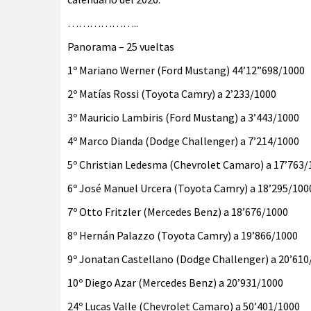
………………..
Panorama – 25 vueltas
1º Mariano Werner (Ford Mustang) 44’12”698/1000
2º Matías Rossi (Toyota Camry) a 2’233/1000
3º Mauricio Lambiris (Ford Mustang) a 3’443/1000
4º Marco Dianda (Dodge Challenger) a 7’214/1000
5º Christian Ledesma (Chevrolet Camaro) a 17’763/
6º José Manuel Urcera (Toyota Camry) a 18’295/100
7º Otto Fritzler (Mercedes Benz) a 18’676/1000
8º Hernán Palazzo (Toyota Camry) a 19’866/1000
9º Jonatan Castellano (Dodge Challenger) a 20’610
10º Diego Azar (Mercedes Benz) a 20’931/1000
24º Lucas Valle (Chevrolet Camaro) a 50’401/1000