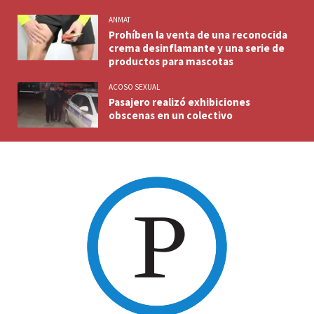
ANMAT
Prohíben la venta de una reconocida
crema desinflamante y una serie de
productos para mascotas
ACOSO SEXUAL
Pasajero realizó exhibiciones
obscenas en un colectivo