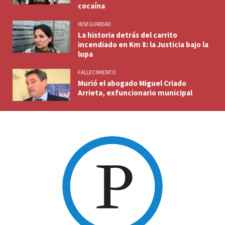
cocaína
INSEGURIDAD
La historia detrás del carrito
incendiado en Km 8: la Justicia bajo la
lupa
FALLECIMIENTO
Murió el abogado Miguel Criado
Arrieta, exfuncionario municipal