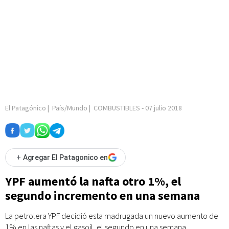
El Patagónico
|
País/Mundo
|
COMBUSTIBLES
-
07 julio 2018
+
Agregar El Patagonico en
YPF aumentó la nafta otro 1%, el
segundo incremento en una semana
La petrolera YPF decidió esta madrugada un nuevo aumento de
1% en las naftas y el gasoil, el segundo en una semana.