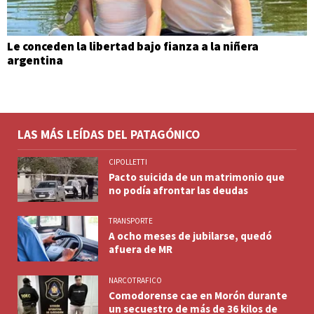
Le conceden la libertad bajo fianza a la niñera
argentina
LAS MÁS LEÍDAS DEL PATAGÓNICO
CIPOLLETTI
Pacto suicida de un matrimonio que
no podía afrontar las deudas
TRANSPORTE
A ocho meses de jubilarse, quedó
afuera de MR
NARCOTRAFICO
Comodorense cae en Morón durante
un secuestro de más de 36 kilos de