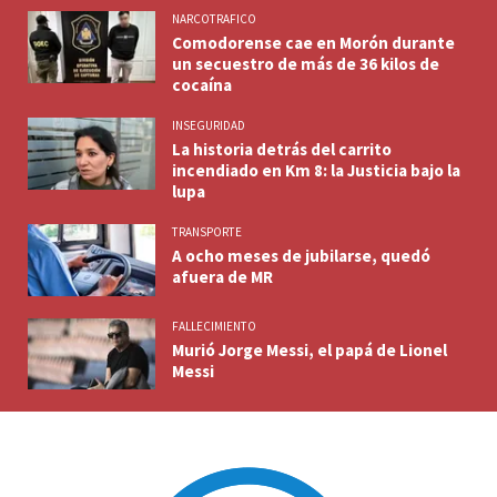
NARCOTRAFICO
Comodorense cae en Morón durante
un secuestro de más de 36 kilos de
cocaína
INSEGURIDAD
La historia detrás del carrito
incendiado en Km 8: la Justicia bajo la
lupa
TRANSPORTE
A ocho meses de jubilarse, quedó
afuera de MR
FALLECIMIENTO
Murió Jorge Messi, el papá de Lionel
Messi