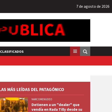
7 de agosto de 2026
CLASIFICADOS
LAS MÁS LEÍDAS DEL PATAGÓNICO
NARCOMENUDEO
Detienen a un "dealer" que
vendía en Rada Tilly desde su