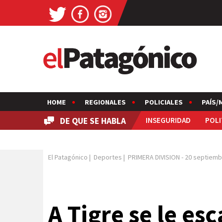
HOME
REGIONALES
POLICIALES
PAÍS/
DE QUE SE HABLA
INSEGURIDAD
POLI
El Patagónico
|
Deportes
|
PRIMERA DIVISION
-
20 septiemb
A Tigre se le esc