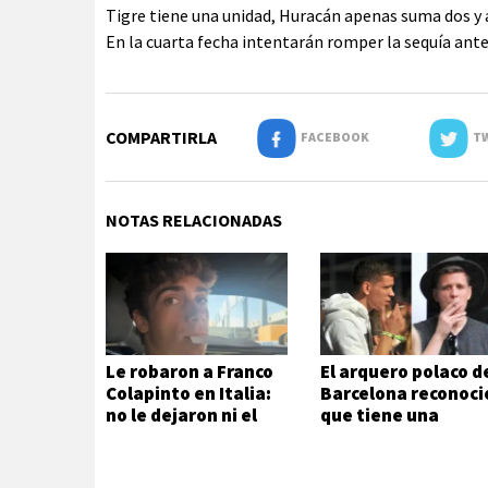
Tigre tiene una unidad, Huracán apenas suma dos y 
En la cuarta fecha intentarán romper la sequía ant
COMPARTIRLA
FACEBOOK
TW
NOTAS RELACIONADAS
Le robaron a Franco
El arquero polaco d
Colapinto en Italia:
Barcelona reconoci
no le dejaron ni el
que tiene una
mate
adicción que no
puede ni quiere
controlar