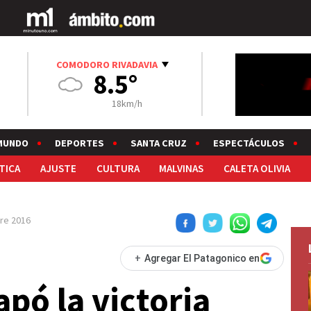
COMODORO RIVADAVIA
8.5°
18km/h
MUNDO
DEPORTES
SANTA CRUZ
ESPECTÁCULOS
TICA
AJUSTE
CULTURA
MALVINAS
CALETA OLIVIA
re 2016
+
Agregar El Patagonico en
apó la victoria