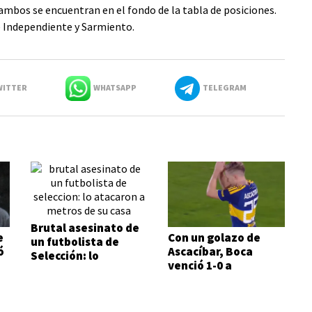
ambos se encuentran en el fondo de la tabla de posiciones.
e Independiente y Sarmiento.
ITTER
WHATSAPP
TELEGRAM
Brutal asesinato de
e
Con un golazo de
un futbolista de
ó
Ascacíbar, Boca
Selección: lo
venció 1-0 a
atacaron a metros
Estudiantes
de su casa