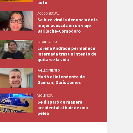
auto
ACOSO SEXUAL
Se hizo viral la denuncia de la
mujer acosada en un viaje
Bariloche-Comodoro
INFANTICIDIO
Lorena Andrade permanece
internada tras un intento de
quitarse la vida
FALLECIMIENTO
Murió el intendente de
Gaiman, Darío James
VIOLENCIA
Se disparó de manera
accidental al huir de una
pelea