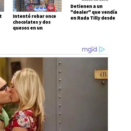
Detienen a un
"dealer" que vendía
t
Intentó robar once
en Rada Tilly desde
chocolates y dos
su auto
quesos en un
supermercado