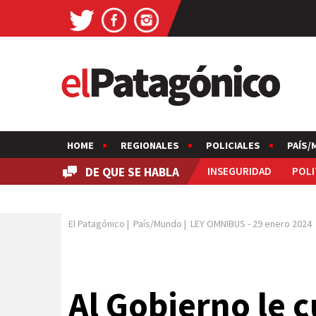
HOME
REGIONALES
POLICIALES
PAÍS/
DE QUE SE HABLA
INSEGURIDAD
POLI
El Patagónico
|
País/Mundo
|
LEY OMNIBUS
-
29 enero 2024
Al Gobierno le c