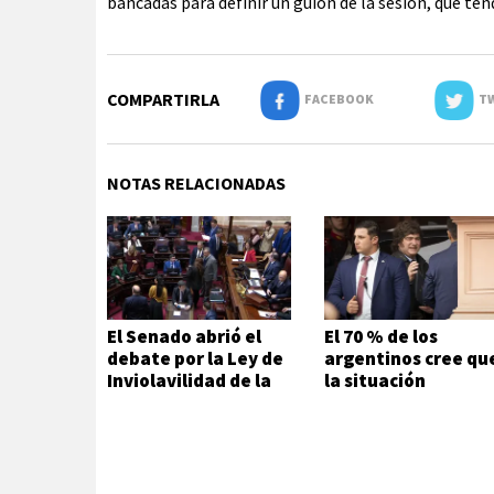
bancadas para definir un guion de la sesión, que ten
COMPARTIRLA
FACEBOOK
TW
NOTAS RELACIONADAS
El Senado abrió el
El 70 % de los
debate por la Ley de
argentinos cree qu
Inviolavilidad de la
la situación
Propiedad Privada
económica es mala