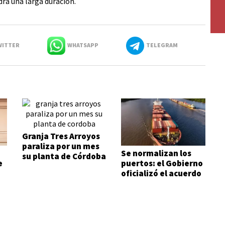
drá una larga duración.
ITTER
WHATSAPP
TELEGRAM
Granja Tres Arroyos
paraliza por un mes
Se normalizan los
su planta de Córdoba
e
puertos: el Gobierno
oficializó el acuerdo
con los prácticos