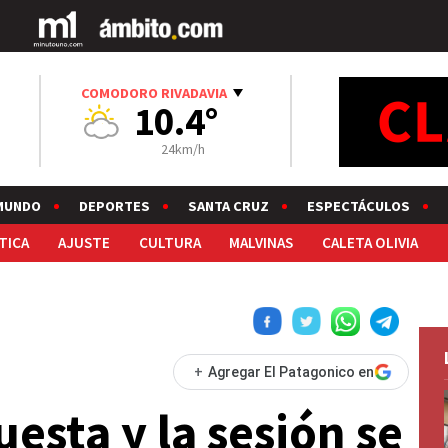
COMODORO RIVADAVIA
10.4°
24km/h
MUNDO
DEPORTES
SANTA CRUZ
ESPECTÁCULOS
TICA
AJUSTE
CULTURA
MALVINAS
CALETA OLIVIA
+
Agregar El Patagonico en
uesta y la sesión se