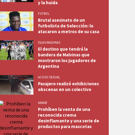
y la huida
FUTBOL
Brutal asesinato de un
futbolista de Selección: lo
atacaron a metros de su casa
ISLAS MALVINAS
El destino que tendrá la
bandera de Malvinas que
mostraron los jugadores de
Argentina
ACOSO SEXUAL
Pasajero realizó exhibiciones
obscenas en un colectivo
ANMAT
Prohíben la venta de una
reconocida crema
desinflamante y una serie de
productos para mascotas