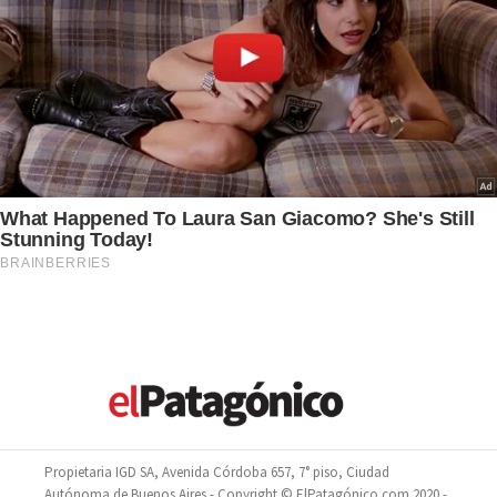
Propietaria IGD SA, Avenida Córdoba 657, 7° piso, Ciudad
Autónoma de Buenos Aires - Copyright © ElPatagónico.com 2020 -