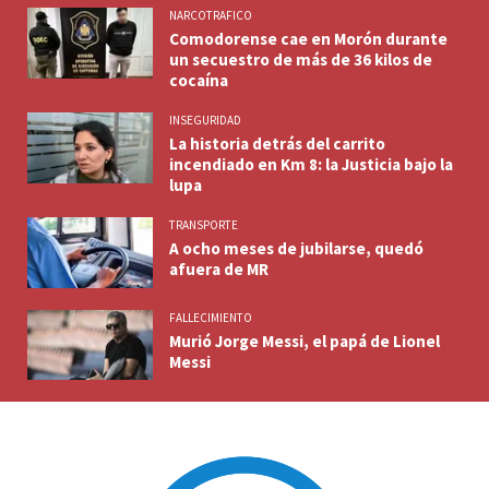
NARCOTRAFICO
Comodorense cae en Morón durante
un secuestro de más de 36 kilos de
cocaína
INSEGURIDAD
La historia detrás del carrito
incendiado en Km 8: la Justicia bajo la
lupa
TRANSPORTE
A ocho meses de jubilarse, quedó
afuera de MR
FALLECIMIENTO
Murió Jorge Messi, el papá de Lionel
Messi