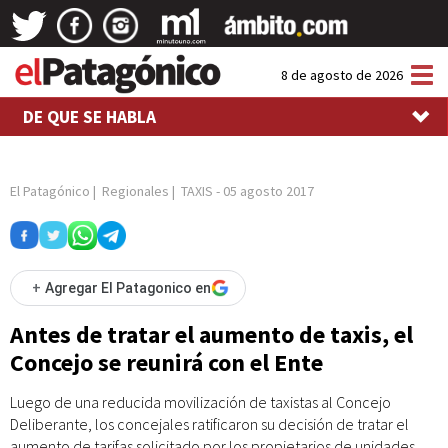
Tog
8 de agosto de 2026
nav
DE QUE SE HABLA
El Patagónico
|
Regionales
|
TAXIS
-
05 agosto 2017
+
Agregar El Patagonico en
Antes de tratar el aumento de taxis, el
Concejo se reunirá con el Ente
Luego de una reducida movilización de taxistas al Concejo
Deliberante, los concejales ratificaron su decisión de tratar el
aumento de tarifas solicitado por los propietarios de unidades