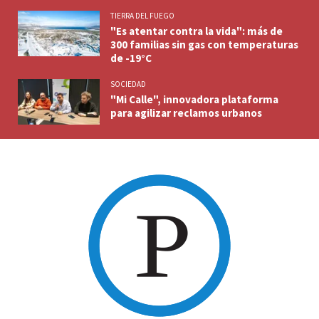
TIERRA DEL FUEGO
"Es atentar contra la vida": más de
300 familias sin gas con temperaturas
de -19°C
SOCIEDAD
"Mi Calle", innovadora plataforma
para agilizar reclamos urbanos