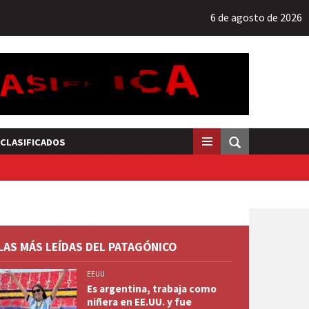
6 de agosto de 2026
CLASIFICADOS
LAS MÁS LEÍDAS DEL PATAGÓNICO
EEUU
Es argentina, trabaja como
niñera en EE.UU. y fue