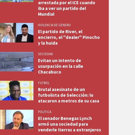
arrestada por el ICE cuando
iba a ver un partido del
Mundial
VIOLENCIA DE GENERO
El partido de River, el
encierro, el "dealer" Pinocho
y la huida
SOCIEDAD
Evitan un intento de
usurpación en la calle
Chacabuco
FUTBOL
Brutal asesinato de un
futbolista de Selección: lo
atacaron a metros de su casa
POLITICA
El senador Benegas Lynch
armó una sociedad para
venderle tierras a extranjeros