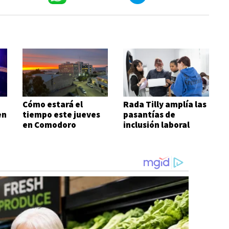
Cómo estará el
Rada Tilly amplía las
en
tiempo este jueves
pasantías de
en Comodoro
inclusión laboral
para personas con
discapacidad