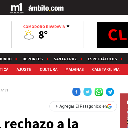
COMODORO RIVADAVIA
8°
MUNDO
DEPORTES
SANTA CRUZ
ESPECTÁCULOS
TICA
AJUSTE
CULTURA
MALVINAS
CALETA OLIVIA
 2017
+
Agregar El Patagonico en
l rechazo a la