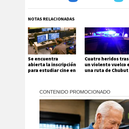
NOTAS RELACIONADAS
Se encuentra
Cuatro heridos tras
abierta la inscripción
un violento vuelco 
para estudiar cine en
una ruta de Chubut
Comodoro