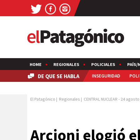
HOME
REGIONALES
POLICIALES
PAÍS/
DE QUE SE HABLA
INSEGURIDAD
POLI
El Patagónico
|
Regionales
|
CENTRAL NUCLEAR
-
24 agosto
Arcioni elogió e