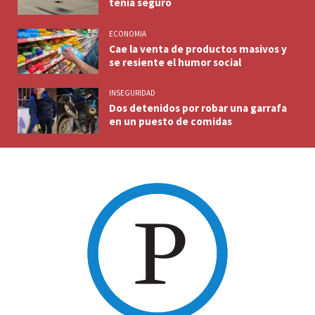
tenía seguro
ECONOMIA
Cae la venta de productos masivos y
se resiente el humor social
INSEGURIDAD
Dos detenidos por robar una garrafa
en un puesto de comidas