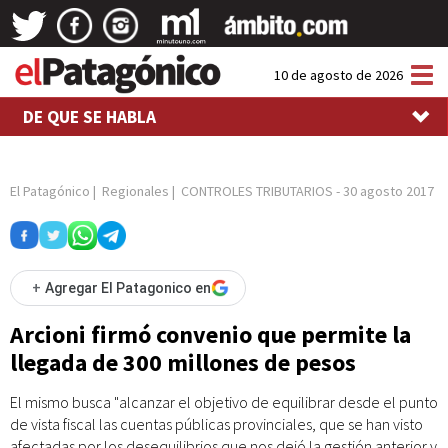
Tog
10 de agosto de 2026
nav
DE QUE SE HABLA
El Patagónico
|
Regionales
|
CONTROLES TRIBUTARIOS
-
30 agosto 2017
+
Agregar El Patagonico en
Arcioni firmó convenio que permite la
llegada de 300 millones de pesos
El mismo busca "alcanzar el objetivo de equilibrar desde el punto
de vista fiscal las cuentas públicas provinciales, que se han visto
afectadas por los desequilibrios que nos dejó la gestión anterior y