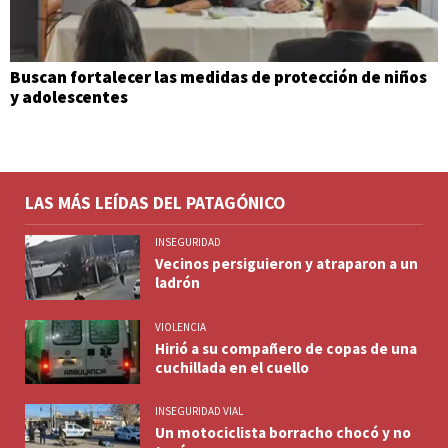
Buscan fortalecer las medidas de protección de niños
y adolescentes
LAS MÁS LEÍDAS DEL PATAGÓNICO
INSEGURIDAD
Vecinos persiguieron y atraparon a un
ladrón
VIOLENCIA
Hirió a su compañero de copas de una
cuchillada en el cuello
INSEGURIDAD VIAL
Un motociclista borracho chocó y no