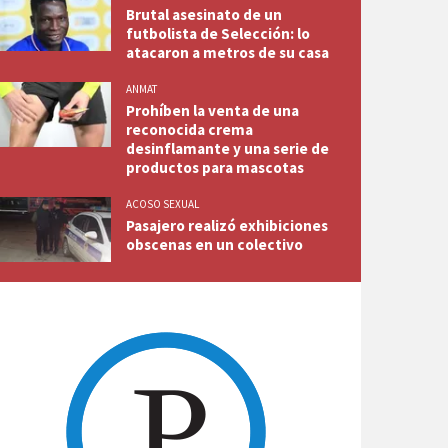
Brutal asesinato de un
futbolista de Selección: lo
atacaron a metros de su casa
ANMAT
Prohíben la venta de una
reconocida crema
desinflamante y una serie de
productos para mascotas
ACOSO SEXUAL
Pasajero realizó exhibiciones
obscenas en un colectivo