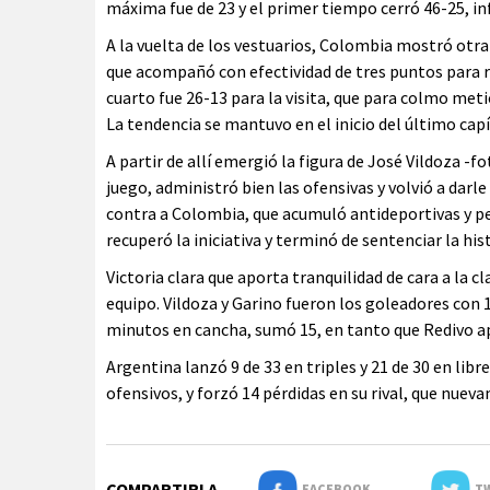
máxima fue de 23 y el primer tiempo cerró 46-25, in
A la vuelta de los vestuarios, Colombia mostró otra 
que acompañó con efectividad de tres puntos para re
cuarto fue 26-13 para la visita, que para colmo meti
La tendencia se mantuvo en el inicio del último capí
A partir de allí emergió la figura de José Vildoza -f
juego, administró bien las ofensivas y volvió a darle
contra a Colombia, que acumuló antideportivas y pe
recuperó la iniciativa y terminó de sentenciar la hist
Victoria clara que aporta tranquilidad de cara a la c
equipo. Vildoza y Garino fueron los goleadores con
minutos en cancha, sumó 15, en tanto que Redivo a
Argentina lanzó 9 de 33 en triples y 21 de 30 en lib
ofensivos, y forzó 14 pérdidas en su rival, que nuev
COMPARTIRLA
FACEBOOK
TW