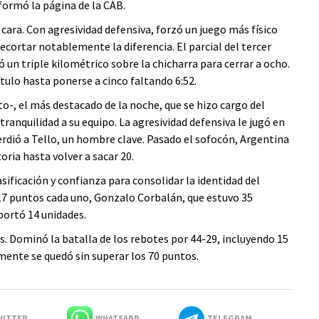
formó la página de la CAB.
cara. Con agresividad defensiva, forzó un juego más físico
cortar notablemente la diferencia. El parcial del tercer
ó un triple kilométrico sobre la chicharra para cerrar a ocho.
tulo hasta ponerse a cinco faltando 6:52.
oto-, el más destacado de la noche, que se hizo cargo del
 tranquilidad a su equipo. La agresividad defensiva le jugó en
rdió a Tello, un hombre clave. Pasado el sofocón, Argentina
oria hasta volver a sacar 20.
lasificación y confianza para consolidar la identidad del
 17 puntos cada uno, Gonzalo Corbalán, que estuvo 35
portó 14 unidades.
res. Dominó la batalla de los rebotes por 44-29, incluyendo 15
amente se quedó sin superar los 70 puntos.
ITTER
WHATSAPP
TELEGRAM