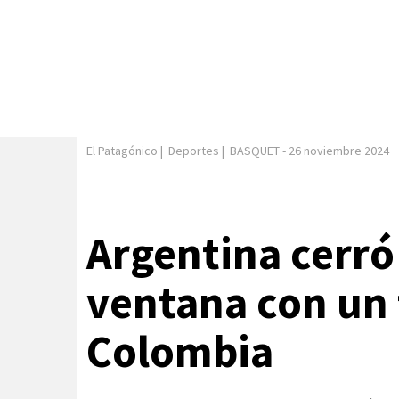
El Patagónico
|
Deportes
|
BASQUET
-
26 noviembre 2024
Argentina cerró
ventana con un 
Colombia