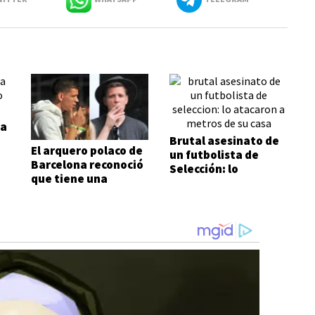
la
Brutal asesinato de
El arquero polaco de
un futbolista de
Barcelona reconoció
Selección: lo
que tiene una
atacaron a metros
adicción que no
de su casa
puede ni quiere
controlar