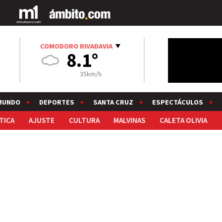
COMODORO RIVADAVIA
8.1°
35km/h
MUNDO
DEPORTES
SANTA CRUZ
ESPECTÁCULOS
TICA
AJUSTE
CULTURA
MALVINAS
CALETA OLIVIA