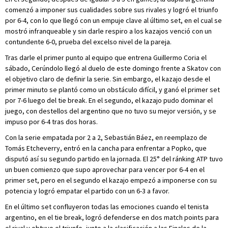
comenzó a imponer sus cualidades sobre sus rivales y logró el triunfo
por 6-4, con lo que llegó con un empuje clave al último set, en el cual se
mostró infranqueable y sin darle respiro a los kazajos venció con un
contundente 6-0, prueba del excelso nivel de la pareja.
Tras darle el primer punto al equipo que entrena Guillermo Coria el
sábado, Cerúndolo llegó al duelo de este domingo frente a Skatov con
el objetivo claro de definir la serie. Sin embargo, el kazajo desde el
primer minuto se plantó como un obstáculo difícil, y ganó el primer set
por 7-6 luego del tie break. En el segundo, el kazajo pudo dominar el
juego, con destellos del argentino que no tuvo su mejor versión, y se
impuso por 6-4 tras dos horas.
Con la serie empatada por 2 a 2, Sebastián Báez, en reemplazo de
Tomás Etcheverry, entró en la cancha para enfrentar a Popko, que
disputó así su segundo partido en la jornada. El 25° del ránking ATP tuvo
un buen comienzo que supo aprovechar para vencer por 6-4 en el
primer set, pero en el segundo el kazajo empezó a imponerse con su
potencia y logró empatar el partido con un 6-3 a favor.
En el último set confluyeron todas las emociones cuando el tenista
argentino, en el tie break, logró defenderse en dos match points para