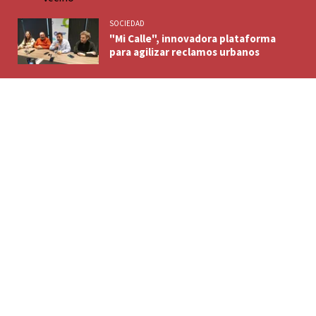
SOCIEDAD
"Mi Calle", innovadora plataforma
para agilizar reclamos urbanos