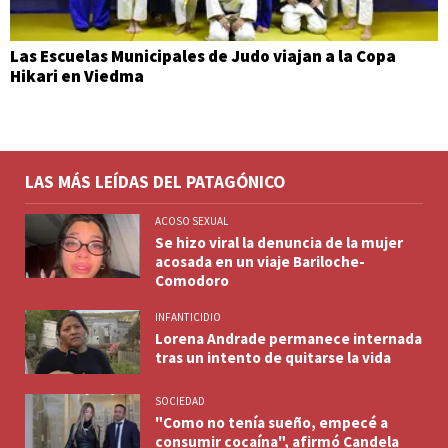
Las Escuelas Municipales de Judo viajan a la Copa
Hikari en Viedma
LAS MÁS LEÍDAS DEL PATAGÓNICO
ACOSO SEXUAL
Se hizo viral la denuncia de la mujer
acosada en un viaje Bariloche-
Comodoro
INFANTICIDIO
Lorena Andrade permanece internada
tras un intento de quitarse la vida
SOCIEDAD
"Como no tenía sueño, empecé a
consumir cocaína", afirmó Candela