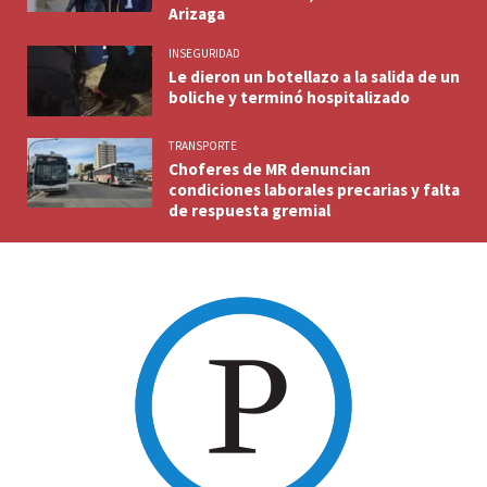
Arizaga
INSEGURIDAD
Le dieron un botellazo a la salida de un
boliche y terminó hospitalizado
TRANSPORTE
Choferes de MR denuncian
condiciones laborales precarias y falta
de respuesta gremial