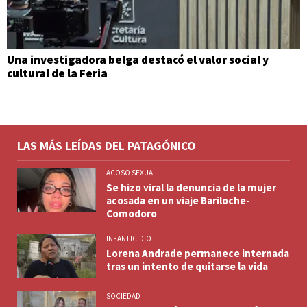
Una investigadora belga destacó el valor social y
cultural de la Feria
LAS MÁS LEÍDAS DEL PATAGÓNICO
ACOSO SEXUAL
Se hizo viral la denuncia de la mujer
acosada en un viaje Bariloche-
Comodoro
INFANTICIDIO
Lorena Andrade permanece internada
tras un intento de quitarse la vida
SOCIEDAD