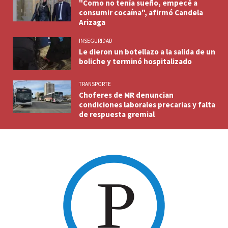
"Como no tenía sueño, empecé a
consumir cocaína", afirmó Candela
Arizaga
INSEGURIDAD
Le dieron un botellazo a la salida de un
boliche y terminó hospitalizado
TRANSPORTE
Choferes de MR denuncian
condiciones laborales precarias y falta
de respuesta gremial