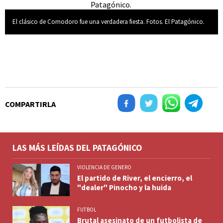
El clásico de Comodoro fue una verdadera fiesta. Fotos. El Patagónico.
COMPARTIRLA
LAS MÁS LEÍDAS DEL PATAGÓNICO
VIOLENCIA DE GENERO
El partido de River, el encierro, el
"dealer" Pinocho y la huida
FUTBOL
Brutal asesinato de un futbolista de