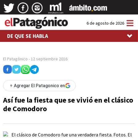
Tog
6 de agosto de 2026
nav
DE QUE SE HABLA
El Patagónico
-
12 septiembre 2016
+
Agregar El Patagonico en
Así fue la fiesta que se vivió en el clásico
de Comodoro