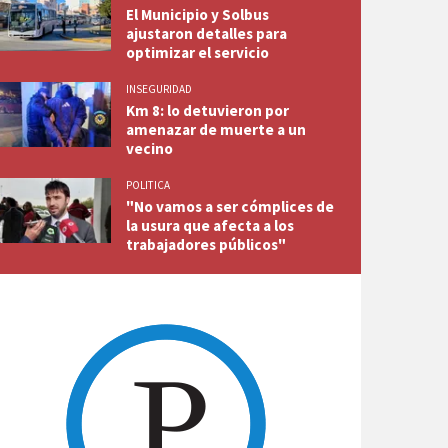
El Municipio y Solbus
ajustaron detalles para
optimizar el servicio
INSEGURIDAD
Km 8: lo detuvieron por
amenazar de muerte a un
vecino
POLITICA
"No vamos a ser cómplices de
la usura que afecta a los
trabajadores públicos"