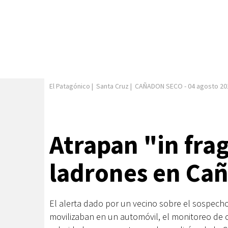
El Patagónico
|
Santa Cruz
|
CAÑADON SECO
-
04 agosto 20
Atrapan "in fra
ladrones en Ca
El alerta dado por un vecino sobre el sospec
movilizaban en un automóvil, el monitoreo de c