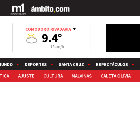
COMODORO RIVADAVIA
9.4°
13km/h
MUNDO
DEPORTES
SANTA CRUZ
ESPECTÁCULOS
TICA
AJUSTE
CULTURA
MALVINAS
CALETA OLIVIA