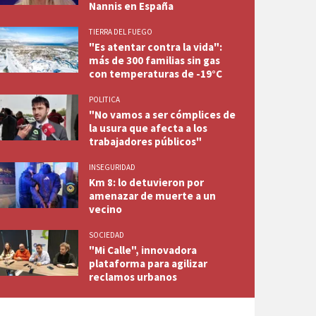
Nannis en España
TIERRA DEL FUEGO
"Es atentar contra la vida":
más de 300 familias sin gas
con temperaturas de -19°C
POLITICA
"No vamos a ser cómplices de
la usura que afecta a los
trabajadores públicos"
INSEGURIDAD
Km 8: lo detuvieron por
amenazar de muerte a un
vecino
SOCIEDAD
"Mi Calle", innovadora
plataforma para agilizar
reclamos urbanos