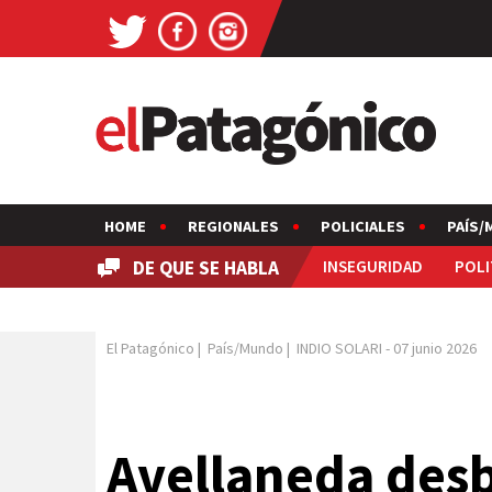
HOME
REGIONALES
POLICIALES
PAÍS/
DE QUE SE HABLA
INSEGURIDAD
POLI
El Patagónico
|
País/Mundo
|
INDIO SOLARI
-
07 junio 2026
Avellaneda desb