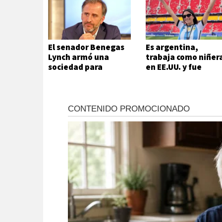
El senador Benegas
Es argentina,
Lynch armó una
trabaja como niñer
sociedad para
en EE.UU. y fue
venderle tierras a
arrestada por el IC
extranjeros
cuando iba a ver un
partido del Mundia