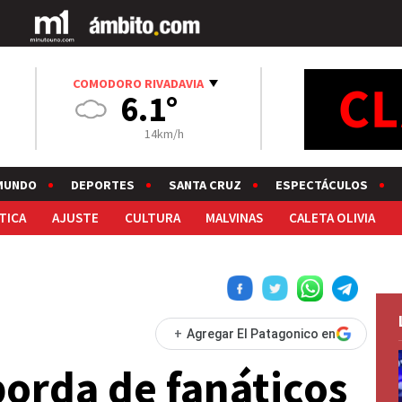
COMODORO RIVADAVIA
6.1°
14km/h
MUNDO
DEPORTES
SANTA CRUZ
ESPECTÁCULOS
TICA
AJUSTE
CULTURA
MALVINAS
CALETA OLIVIA
+
Agregar El Patagonico en
orda de fanáticos