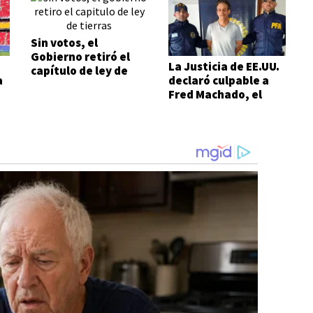
Sin votos, el
Gobierno retiró el
La Justicia de EE.UU.
capítulo de ley de
a
declaró culpable a
Tierras
Fred Machado, el
E
financista de Espert
l