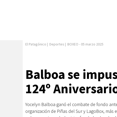
El Patagónico
|
Deportes
|
BOXEO
-
05 marzo 2025
Balboa se impuso
124º Aniversario
Yocelyn Balboa ganó el combate de fondo ante 
organización de Piñas del Sur y LagoBox, más