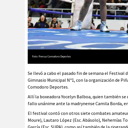
Foto: Prensa Comodoro Deportes
Se llevó a cabo el pasado fin de semana el Festival
Gimnasio Municipal Nº1, con la organización de Piña
Comodoro Deportes.
Allí la boxeadora Yocelyn Balboa, quien también s
fallo unánime ante la madrynense Camila Borda, en
El festival contó con otros siete combates amateur
Moure), Lautaro López (Esc. Abásolo), Nehemías Tora
García (Esc. SUPA), como así también de la riogra