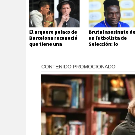
El arquero polaco de
Brutal asesinato d
Barcelona reconoció
un futbolista de
que tiene una
Selección: lo
adicción que no
atacaron a metros
puede ni quiere
de su casa
controlar