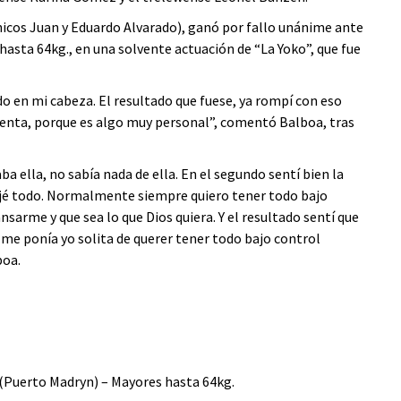
icos Juan y Eduardo Alvarado), ganó por fallo unánime ante
asta 64kg., en una solvente actuación de “La Yoko”, que fue
do en mi cabeza. El resultado que fuese, ya rompí con eso
ntenta, porque es algo muy personal”, comentó Balboa, tras
a ella, no sabía nada de ella. En el segundo sentí bien la
dejé todo. Normalmente siempre quiero tener todo bajo
nsarme y que sea lo que Dios quiera. Y el resultado sentí que
 me ponía yo solita de querer tener todo bajo control
boa.
a (Puerto Madryn) – Mayores hasta 64kg.