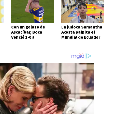
e
Con un golazo de
La judoca Samantha
Ascacíbar, Boca
Acosta palpita el
venció 1-0 a
Mundial de Ecuador
Estudiantes