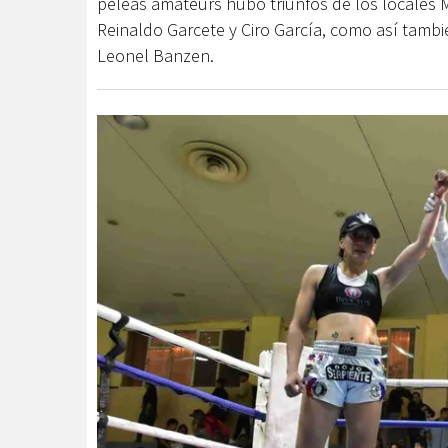
peleas amateurs hubo triunfos de los locales
Reinaldo Garcete y Ciro García, como así tamb
Leonel Banzen.