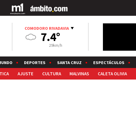
COMODORO RIVADAVIA
7.4°
29km/h
MUNDO
DEPORTES
SANTA CRUZ
ESPECTÁCULOS
TICA
AJUSTE
CULTURA
MALVINAS
CALETA OLIVIA