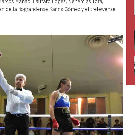
 Marcos Mañao, Lautaro López, Nehemías Tora,
ién de la riograndense Karina Gómez y el trelewense