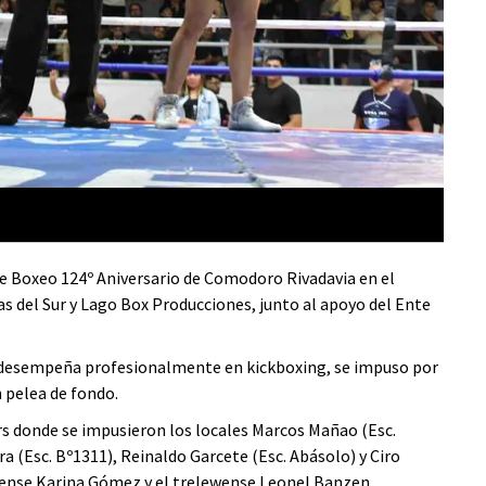
 de Boxeo 124º Aniversario de Comodoro Rivadavia en el
s del Sur y Lago Box Producciones, junto al apoyo del Ente
e desempeña profesionalmente en kickboxing, se impuso por
 pelea de fondo.
s donde se impusieron los locales Marcos Mañao (Esc.
 (Esc. Bº1311), Reinaldo Garcete (Esc. Abásolo) y Ciro
ndense Karina Gómez y el trelewense Leonel Banzen.