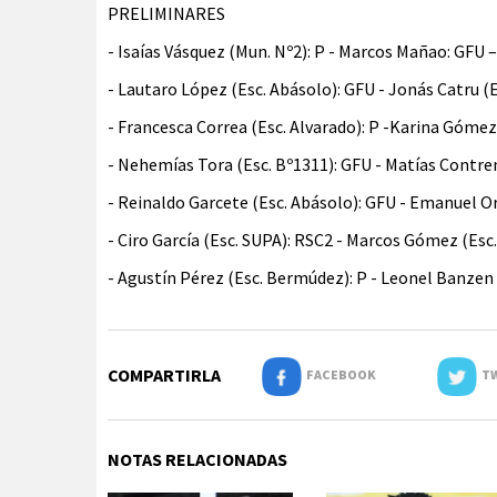
PRELIMINARES
- Isaías Vásquez (Mun. Nº2): P - Marcos Mañao: GFU –
- Lautaro López (Esc. Abásolo): GFU - Jonás Catru (Es
- Francesca Correa (Esc. Alvarado): P -Karina Góme
- Nehemías Tora (Esc. Bº1311): GFU - Matías Contren
- Reinaldo Garcete (Esc. Abásolo): GFU - Emanuel Ort
- Ciro García (Esc. SUPA): RSC2 - Marcos Gómez (Esc.
- Agustín Pérez (Esc. Bermúdez): P - Leonel Banzen 
COMPARTIRLA
FACEBOOK
TW
NOTAS RELACIONADAS