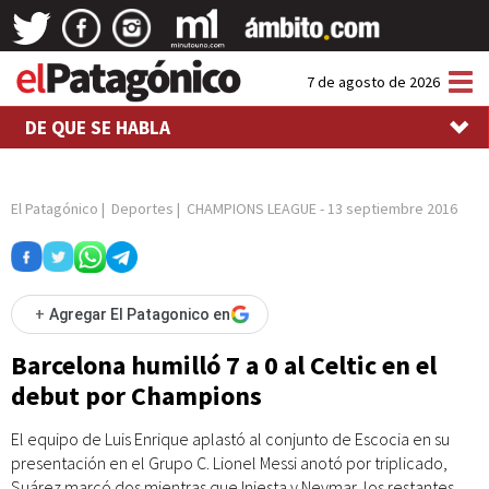
Tog
7 de agosto de 2026
nav
DE QUE SE HABLA
El Patagónico
|
Deportes
|
CHAMPIONS LEAGUE
-
13 septiembre 2016
+
Agregar El Patagonico en
Barcelona humilló 7 a 0 al Celtic en el
debut por Champions
El equipo de Luis Enrique aplastó al conjunto de Escocia en su
presentación en el Grupo C. Lionel Messi anotó por triplicado,
Suárez marcó dos mientras que Iniesta y Neymar, los restantes.