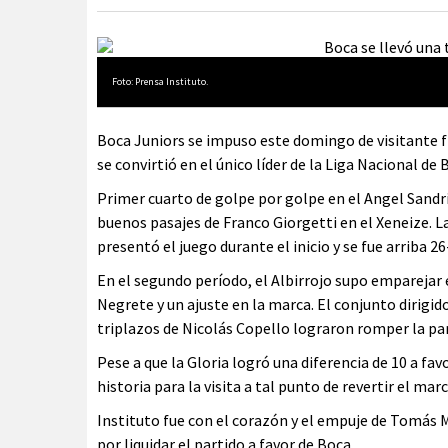
Foto: Prensa Instituto.
Boca Juniors se impuso este domingo de visitante fr
se convirtió en el único líder de la Liga Nacional de 
Primer cuarto de golpe por golpe en el Angel Sandrí
buenos pasajes de Franco Giorgetti en el Xeneize. 
presentó el juego durante el inicio y se fue arriba 
En el segundo período, el Albirrojo supo emparejar 
Negrete y un ajuste en la marca. El conjunto dirigid
triplazos de Nicolás Copello lograron romper la par
Pese a que la Gloria logró una diferencia de 10 a fav
historia para la visita a tal punto de revertir el marc
Instituto fue con el corazón y el empuje de Tomás M
por liquidar el partido a favor de Boca.