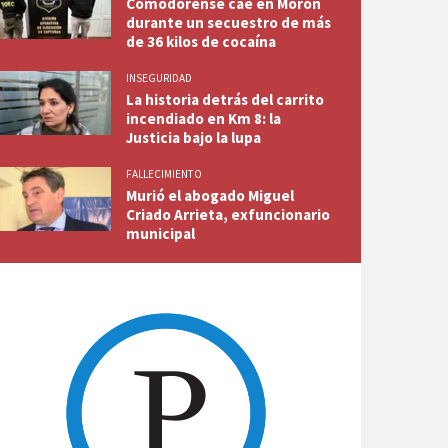
Comodorense cae en Morón
durante un secuestro de más
de 36 kilos de cocaína
INSEGURIDAD
La historia detrás del carrito
incendiado en Km 8: la
Justicia bajo la lupa
FALLECIMIENTO
Murió el abogado Miguel
Criado Arrieta, exfuncionario
municipal