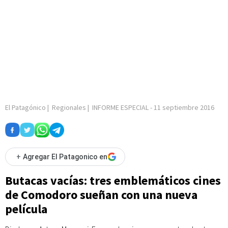
El Patagónico
|
Regionales
|
INFORME ESPECIAL
-
11 septiembre 2016
+
Agregar El Patagonico en
Butacas vacías: tres emblemáticos cines
de Comodoro sueñan con una nueva
película