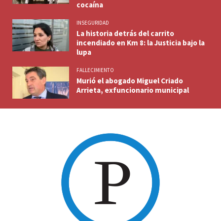
cocaína
INSEGURIDAD
La historia detrás del carrito
incendiado en Km 8: la Justicia bajo la
lupa
FALLECIMIENTO
Murió el abogado Miguel Criado
Arrieta, exfuncionario municipal