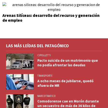
Arenas Silíceas: desarrollo del recurso y generación
de empleo
LAS MÁS LEÍDAS DEL PATAGÓNICO
CIPOLLETTI
Pacto suicida de un matrimonio que
no podía afrontar las deudas
TRANSPORTE
A ocho meses de jubilarse, quedó
afuera de MR
NARCOTRAFICO
Comodorense cae en Morón durante
un secuestro de más de 36 kilos de