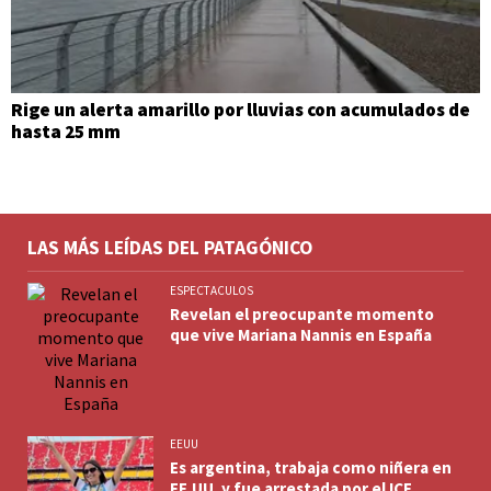
Rige un alerta amarillo por lluvias con acumulados de
hasta 25 mm
LAS MÁS LEÍDAS DEL PATAGÓNICO
ESPECTACULOS
Revelan el preocupante momento
que vive Mariana Nannis en España
EEUU
Es argentina, trabaja como niñera en
EE.UU. y fue arrestada por el ICE