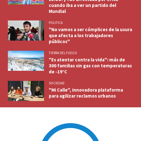
cuando iba a ver un partido del
Mundial
POLITICA
"No vamos a ser cómplices de la usura
que afecta a los trabajadores
públicos"
TIERRA DEL FUEGO
"Es atentar contra la vida": más de
300 familias sin gas con temperaturas
de -19°C
SOCIEDAD
"Mi Calle", innovadora plataforma
para agilizar reclamos urbanos