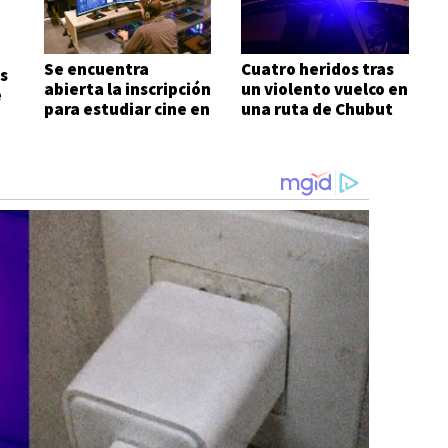
Se encuentra
Cuatro heridos tras
s
abierta la inscripción
un violento vuelco en
e
para estudiar cine en
una ruta de Chubut
Comodoro