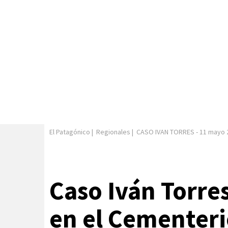
El Patagónico
|
Regionales
|
CASO IVAN TORRES
-
11 mayo 
Caso Iván Torre
en el Cementeri