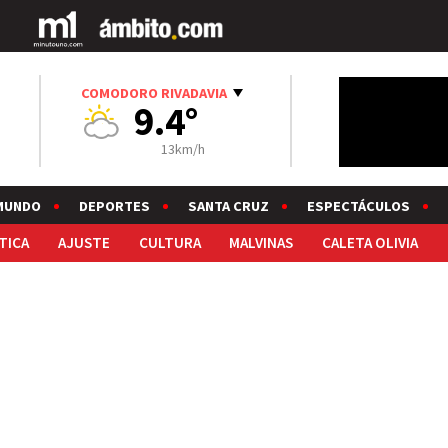
COMODORO RIVADAVIA
9.4°
13km/h
MUNDO
DEPORTES
SANTA CRUZ
ESPECTÁCULOS
TICA
AJUSTE
CULTURA
MALVINAS
CALETA OLIVIA